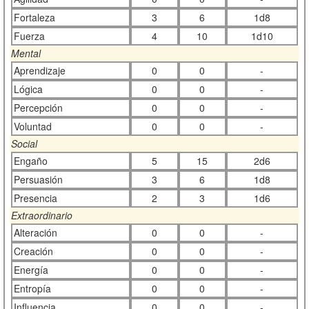
Fortaleza
3
6
1d8
Fuerza
4
10
1d10
Mental
Aprendizaje
0
0
-
Lógica
0
0
-
Percepción
0
0
-
Voluntad
0
0
-
Social
Engaño
5
15
2d6
Persuasión
3
6
1d8
Presencia
2
3
1d6
Extraordinario
Alteración
0
0
-
Creación
0
0
-
Energía
0
0
-
Entropía
0
0
-
Influencia
0
0
-