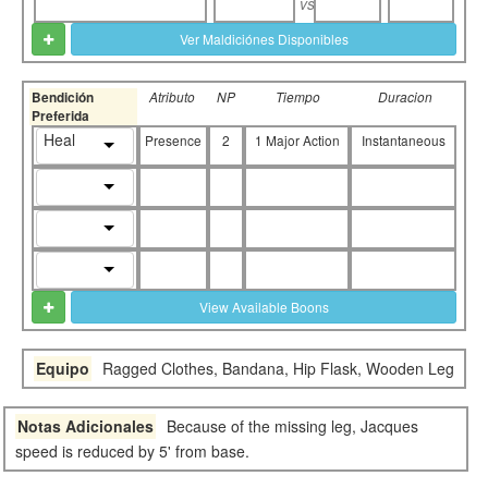
vs
Ver Maldiciónes Disponibles
Bendición
Atributo
NP
Tiempo
Duracion
Preferida
Heal
Presence
2
1 Major Action
Instantaneous
View Available Boons
Equipo
Ragged Clothes, Bandana, Hip Flask, Wooden Leg
Notas Adicionales
Because of the missing leg, Jacques
speed is reduced by 5' from base.