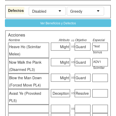
Defectos
Disabled
Greedy
Ver Beneficios y Defectos
Acciones
Nombre
Atributo
Objetivo
Especial
vs
vs
*feat
Heave Ho (Scimitar
Might
Guard
bonus
Melee)
vs
ADV1
Now Walk the Plank
Might
Guard
Scimitar
(Disarmed PL3)
vs
Blow the Man Down
Might
Guard
(Forced Move PL4)
vs
Avast Ye (Provoked
Deception
Resolve
PL5)
vs