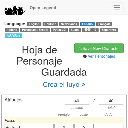
Open Legend
Language:
English
Deutsch
Nederlands
Español
Français
Italiano
Português (Brasil)
Русский
Suomi
繁體中文
Esperanto
Add More
Hoja de
Save New Character
Personaje
Ver Personajes
Guardada
Crea el tuyo
Atributos
40
/
40
gastado
total
puntaje
costo
dado
Físico
Agilidad
0
0
-