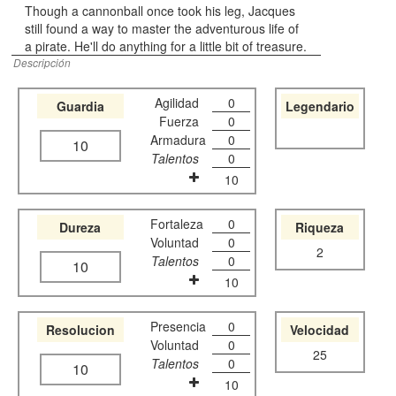
Though a cannonball once took his leg, Jacques
still found a way to master the adventurous life of
a pirate. He'll do anything for a little bit of treasure.
Descripción
Agilidad
0
Guardia
Legendario
Fuerza
0
Armadura
0
10
Talentos
0
10
Fortaleza
0
Dureza
Riqueza
Voluntad
0
2
Talentos
0
10
10
Presencia
0
Resolucion
Velocidad
Voluntad
0
25
Talentos
0
10
10