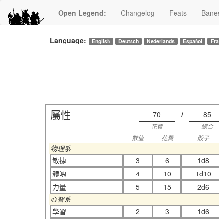
Open Legend
:
Changelog
Feats
Bane
Language:
English
Deutsch
Nederlands
Español
Fra
屬性
70
/
85
花費
總合
數值
花費
骰子
物理系
敏捷
3
6
1d8
體魄
4
10
1d10
力量
5
15
2d6
心智系
學習
2
3
1d6