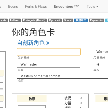
new!
s
Boons
Perks & Flaws
Encounters
Tools
nçais
Italiano
Português (Brasil)
Русский
Suomi
繁體中文
Esperanto
A
你的角色卡
自創新角色
Warmas
玩家名稱
角色名稱
6
Warmaster
風範
等級
Masters of martial combat
介紹
敏捷
0
防禦
激
力量
0
護具
1