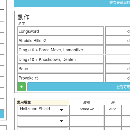
查看天賦與
動作
名字
Longsword
d
Atreidis Rifle r2
d
Dmg>10 + Force Move, Immobilize
Dmg>10 + Knockdown, Deafen
Bane
d
Provoke r5
d
查看可
常用增益
屬性
階
Holtzman Shield
Armor +2
Auto