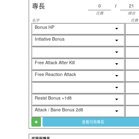
專長
0
/
21
花費
總合
名字
花費
Bonus HP
Initiative Bonus
Free Attack After Kill
Free Reaction Attack
Resist Bonus +1d8
Attack / Bane Bonus 2d8
查看可用專長
武器與護具