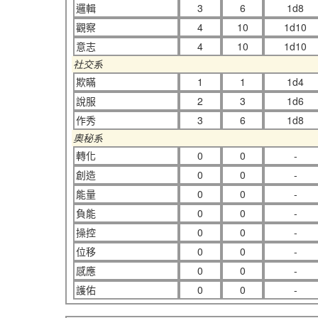
邏輯
3
6
1d8
觀察
4
10
1d10
意志
4
10
1d10
社交系
欺瞞
1
1
1d4
說服
2
3
1d6
作秀
3
6
1d8
奧秘系
轉化
0
0
-
創造
0
0
-
能量
0
0
-
負能
0
0
-
操控
0
0
-
位移
0
0
-
感應
0
0
-
護佑
0
0
-