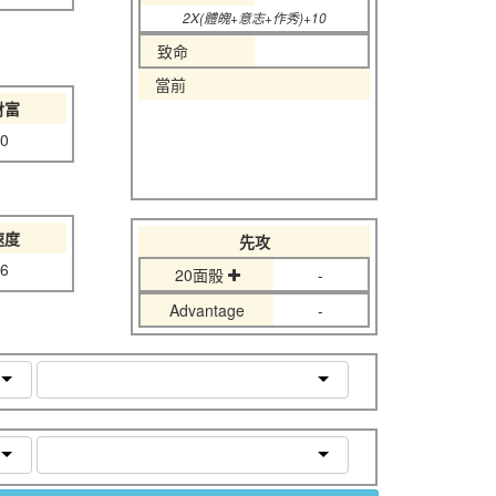
2X(體魄+意志+作秀)+10
致命
當前
財富
0
速度
先攻
6
20面骰
-
Advantage
-