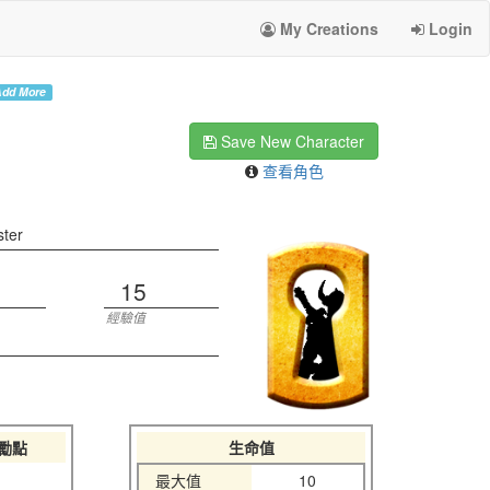
My Creations
Login
dd More
Save New Character
查看角色
ter
15
經驗值
勵點
生命值
最大值
10