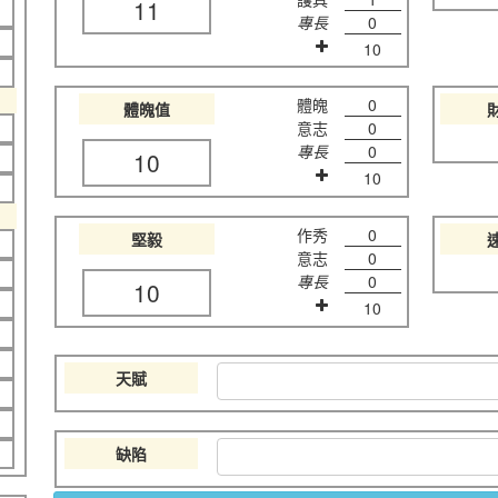
11
專長
0
10
體魄
0
體魄值
意志
0
專長
0
10
10
作秀
0
堅毅
意志
0
專長
0
10
10
天賦
缺陷