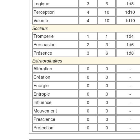
Logique
3
6
1d8
Perception
4
10
1d10
Volonté
4
10
1d10
Sociaux
Tromperie
1
1
1d4
Persuasion
2
3
1d6
Présence
3
6
1d8
Extraordinaires
Altération
0
0
-
Création
0
0
-
Énergie
0
0
-
Entropie
0
0
-
Influence
0
0
-
Mouvement
0
0
-
Prescience
0
0
-
Protection
0
0
-