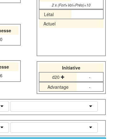
2 x (Fort+Vol+Prés)+10
Létal
Actuel
hesse
0
tesse
Initiative
6
d20
-
Advantage
-