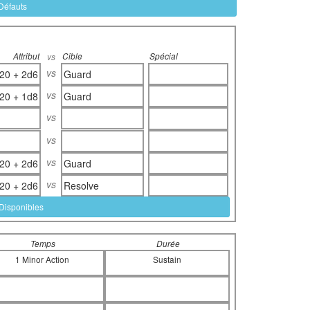
 Défauts
Attribut
Cible
Spécial
vs
vs
20 + 2d6
Guard
vs
20 + 1d8
Guard
vs
vs
vs
20 + 2d6
Guard
vs
20 + 2d6
Resolve
 Disponibles
Temps
Durée
1 Minor Action
Sustain