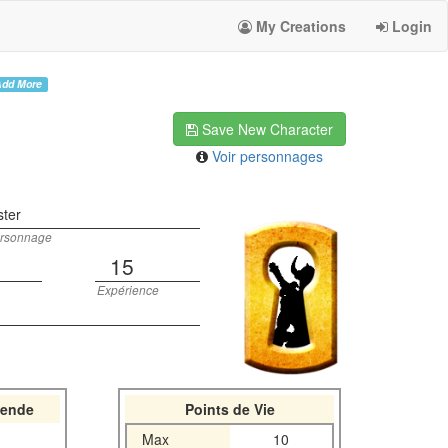
My Creations
Login
dd More
Save New Character
Voir personnages
ter
rsonnage
15
Expérience
ende
Points de Vie
Max
10