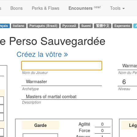
new!
s
Boons
Perks & Flaws
Encounters
Tools
nçais
Italiano
Português (Brasil)
Русский
Suomi
繁體中文
Esperanto
A
he Perso Sauvegardée
Créez la vôtre
Warmas
Nom du Joueur
Nom du Pe
6
Warmaster
Archétype
Niveau
Masters of martial combat
Description
Agilité
0
Garde
Lég
Force
0
Armure
1