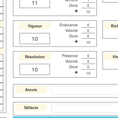
11
Dons
0
10
Endurance
0
Vigueur
Ric
Volonté
0
Dons
0
10
10
Présence
0
Résolution
Vi
Volonté
0
Dons
0
10
10
Atouts
Défauts