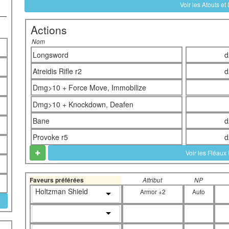
Voir les Atouts et
Actions
Nom
Longsword
d
Atreidis Rifle r2
d
Dmg>10 + Force Move, Immobilize
Dmg>10 + Knockdown, Deafen
Bane
d
Provoke r5
d
Voir les Fléaux
Faveurs préférées
Attribut
NP
Holtzman Shield
Armor +2
Auto