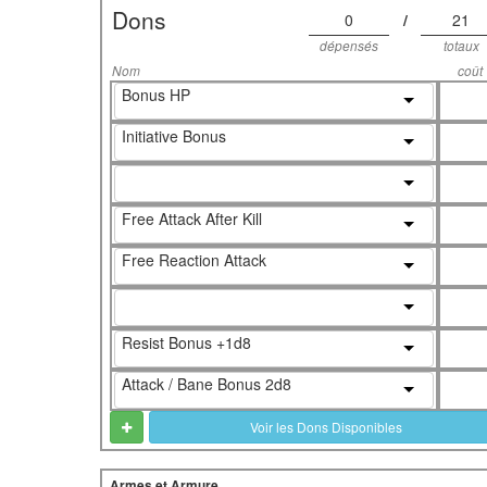
Dons
0
/
21
dépensés
totaux
Nom
coût
Bonus HP
Initiative Bonus
Free Attack After Kill
Free Reaction Attack
Resist Bonus +1d8
Attack / Bane Bonus 2d8
Voir les Dons Disponibles
Armes et Armure