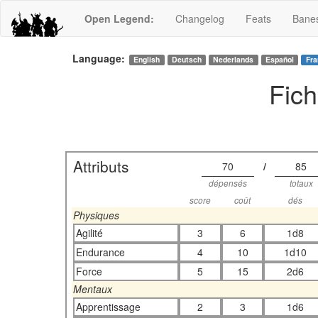
Open Legend
:
Changelog
Feats
Bane
Language:
English
Deutsch
Nederlands
Español
Fra
Fic
Attributs
70
/
85
dépensés
totaux
score
coût
dés
Physiques
Agilité
3
6
1d8
Endurance
4
10
1d10
Force
5
15
2d6
Mentaux
Apprentissage
2
3
1d6