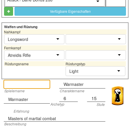
Verfügbare Eigenschaften
Waffen und Rüstung
Nahkampf
Longsword
Fernkampf
Atreidis Rifle
Rüstungsname
Rüstungstyp
Light
Warmaster
Spielername
Charaktername
6
15
Warmaster
Archetyp
Stufe
Erfahrung
Masters of martial combat
Beschreibung