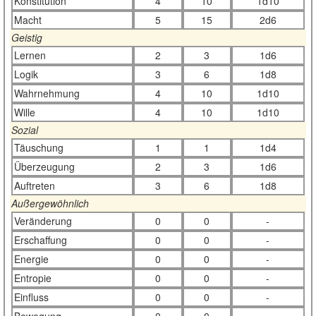
Konstitution
4
10
1d10
Macht
5
15
2d6
Geistig
Lernen
2
3
1d6
Logik
3
6
1d8
Wahrnehmung
4
10
1d10
Wille
4
10
1d10
Sozial
Täuschung
1
1
1d4
Überzeugung
2
3
1d6
Auftreten
3
6
1d8
Außergewöhnlich
Veränderung
0
0
-
Erschaffung
0
0
-
Energie
0
0
-
Entropie
0
0
-
Einfluss
0
0
-