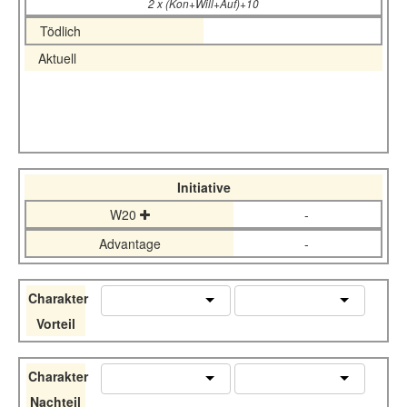
2 x (Kon+Will+Auf)+10
Tödlich
Aktuell
Initiative
W20
-
Advantage
-
Charakter
Vorteil
Charakter
Nachteil