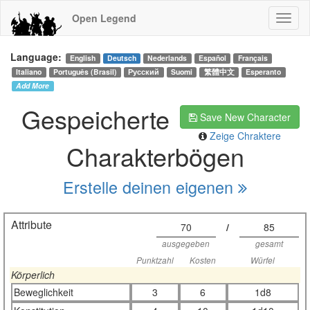
Open Legend
Language:
English
Deutsch
Nederlands
Español
Français
Italiano
Português (Brasil)
Русский
Suomi
繁體中文
Esperanto
Add More
Gespeicherte
Save New Character
Zeige Chraktere
Charakterbögen
Erstelle deinen eigenen
Attribute
70
/
85
ausgegeben
gesamt
Punktzahl
Kosten
Würfel
Körperlich
Beweglichkeit
3
6
1d8