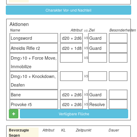
Charakter Vor- und Nachteil
Aktionen
Name
Attribut
Ziel
Besonderheiten
vs
vs
Longsword
d20 + 2d6
Guard
vs
Atreidis Rifle r2
d20 + 1d8
Guard
vs
Dmg>10 + Force Move,
Immobilize
vs
Dmg>10 + Knockdown,
Deafen
vs
Bane
d20 + 2d6
Guard
vs
Provoke r5
d20 + 2d6
Resolve
Verfügbare Flüche
Bevorzugte
Attribut
KL
Zeitpunkt
Dauer
Segen