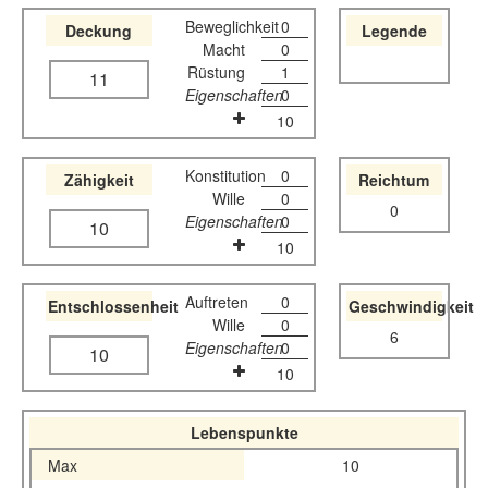
Beweglichkeit
0
Deckung
Legende
Macht
0
Rüstung
1
11
Eigenschaften
0
10
Konstitution
0
Zähigkeit
Reichtum
Wille
0
0
Eigenschaften
0
10
10
Auftreten
0
Entschlossenheit
Geschwindigkeit
Wille
0
6
Eigenschaften
0
10
10
Lebenspunkte
Max
10