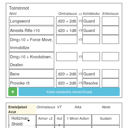
Toiminnot
Nimi
Ominaisuus
Kohdeluku
Erikoisuus
vs
vs
Longsword
d20 + 2d6
Guard
vs
Atreidis Rifle r10
d20 + 1d8
Guard
vs
Dmg>10 + Force Move,
Immobilize
vs
Dmg>10 + Knockdown,
Deafen
vs
Bane
d20 + 2d6
Guard
vs
Provoke r5
d20 + 2d6
Resolve
Katso saatavilla olevat Kiusat
Ensisijaiset
Ominaisuus
VT
Aika
Kesto
Avut
Holtzman
Armor +2
Aut
1 Minor Action
Sustain
Shield
o