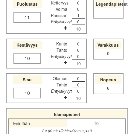
Ketteryys
0
Puolustus
Legendapisteet
Voima
0
Panssari
1
11
Erityiskyvyt
0
10
Kunto
0
Kestävyys
Varakkuus
Tahto
0
0
Erityiskyvyt
0
10
10
Olemus
0
Sisu
Nopeus
Tahto
0
6
Erityiskyvyt
0
10
10
Elämäpisteet
Enintään
10
2 x (Kunto+Tahto+Olemus)+10