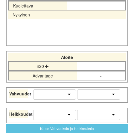
Kuolettava
Nykyinen
Aloite
n20
-
Advantage
-
Vahvuudet
Heikkoudet
Katso Vahvuuksia ja Heikkouksia