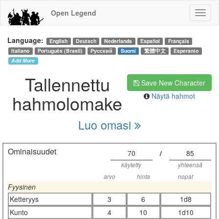
Open Legend
Language:
English
Deutsch
Nederlands
Español
Français
Italiano
Português (Brasil)
Русский
Suomi
繁體中文
Esperanto
Add More
Tallennettu
Save New Character
hahmolomake
Näytä hahmot
Luo omasi
Ominaisuudet
70
/
85
käytetty
yhteensä
arvo
hinta
nopat
Fyysinen
Ketteryys
3
6
1d8
Kunto
4
10
1d10