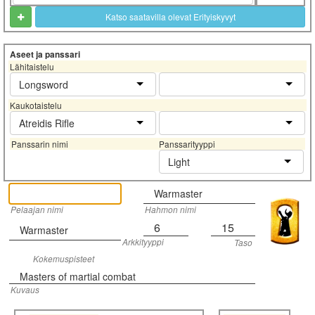
Katso saatavilla olevat Erityiskyvyt
Aseet ja panssari
Lähitaistelu
Longsword
Kaukotaistelu
Atreidis Rifle
Panssarin nimi
Panssarityyppi
Light
Warmaster
Pelaajan nimi
Hahmon nimi
6
15
Warmaster
Arkkityyppi
Taso
Kokemuspisteet
Masters of martial combat
Kuvaus