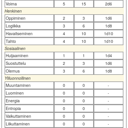
Voima
5
15
2d6
Henkinen
Oppiminen
2
3
1d6
Logiikka
3
6
1d8
Havaitseminen
4
10
1d10
Tahto
4
10
1d10
Sosiaalinen
Huijaaminen
1
1
1d4
Suostuttelu
2
3
1d6
Olemus
3
6
1d8
Yliluonnollinen
Muuntaminen
0
0
-
Luominen
0
0
-
Energia
0
0
-
Entropia
0
0
-
Vaikuttaminen
0
0
-
Liikuttaminen
0
0
-