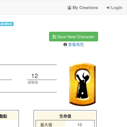
My Creations
Login
dd More
Save New Character
查看角色
12
經驗值
勵點
生命值
最大值
10