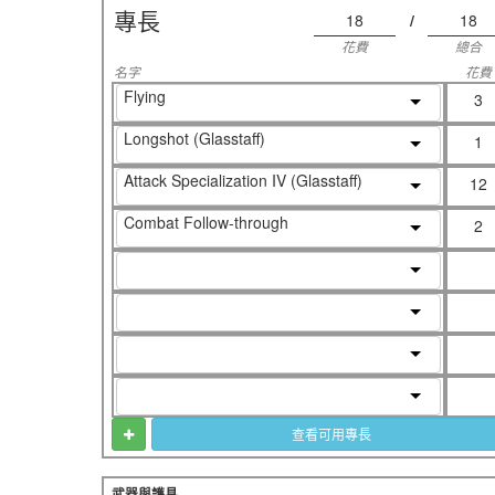
專長
18
/
18
花費
總合
名字
花費
Flying
3
Longshot (Glasstaff)
1
Attack Specialization IV (Glasstaff)
12
Combat Follow-through
2
查看可用專長
武器與護具