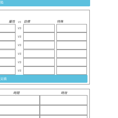
缺陷
屬性
目標
特殊
vs
vs
vs
vs
vs
vs
vs
用災禍
時間
時效