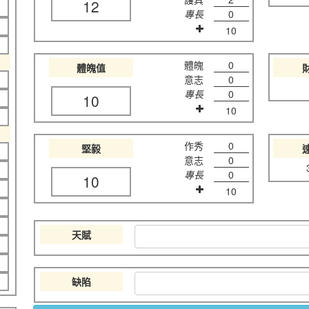
12
專長
0
10
體魄
0
體魄值
意志
0
專長
0
10
10
作秀
0
堅毅
意志
0
專長
0
10
10
天賦
缺陷