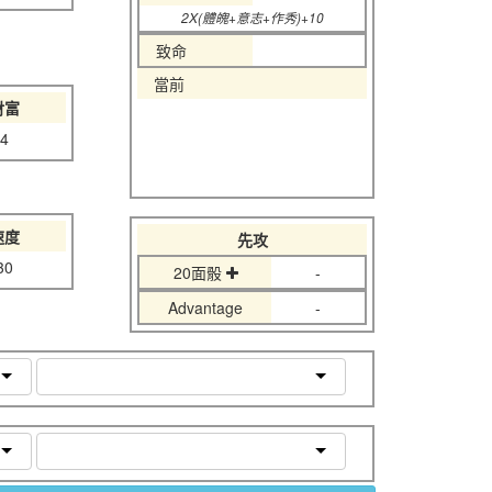
2X(體魄+意志+作秀)+10
致命
當前
財富
4
速度
先攻
30
20面骰
-
Advantage
-