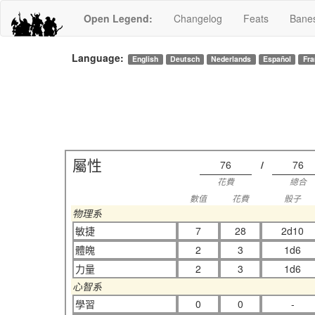
Open Legend
:
Changelog
Feats
Bane
Language:
English
Deutsch
Nederlands
Español
Fra
屬性
76
/
76
花費
總合
數值
花費
骰子
物理系
敏捷
7
28
2d10
體魄
2
3
1d6
力量
2
3
1d6
心智系
學習
0
0
-