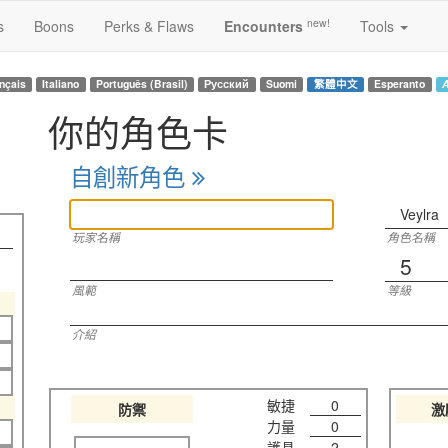
new!
s
Boons
Perks & Flaws
Encounters
Tools
nçais
Italiano
Português (Brasil)
Русский
Suomi
繁體中文
Esperanto
A
你的角色卡
自創新角色
Veylra
玩家名稱
角色名稱
5
風範
等級
介紹
敏捷
0
防禦
激
力量
0
護具
2