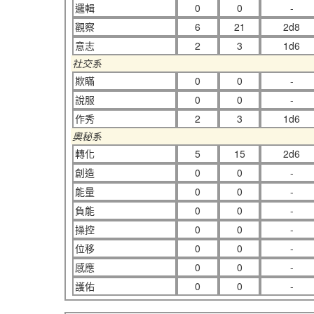
邏輯
0
0
-
觀察
6
21
2d8
意志
2
3
1d6
社交系
欺瞞
0
0
-
說服
0
0
-
作秀
2
3
1d6
奧秘系
轉化
5
15
2d6
創造
0
0
-
能量
0
0
-
負能
0
0
-
操控
0
0
-
位移
0
0
-
感應
0
0
-
護佑
0
0
-