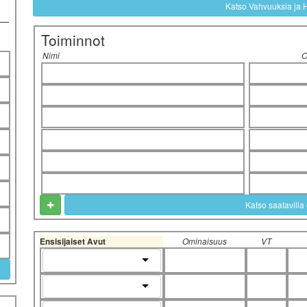
Katso Vahvuuksia ja 
ä
Toiminnot
Nimi
O
Katso saatavilla 
Ensisijaiset Avut
Ominaisuus
VT