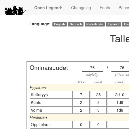
Open Legend
:
Changelog
Feats
Bane
Language:
English
Deutsch
Nederlands
Español
Fra
Tal
Ominaisuudet
76
/
76
käytetty
yhteens
arvo
hinta
nopat
Fyysinen
Ketteryys
7
28
2d10
Kunto
2
3
1d6
Voima
2
3
1d6
Henkinen
Oppiminen
0
0
-