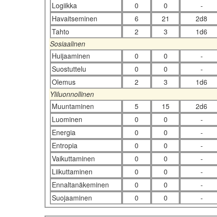
Logiikka
0
0
-
Havaitseminen
6
21
2d8
Tahto
2
3
1d6
Sosiaalinen
Huijaaminen
0
0
-
Suostuttelu
0
0
-
Olemus
2
3
1d6
Yliluonnollinen
Muuntaminen
5
15
2d6
Luominen
0
0
-
Energia
0
0
-
Entropia
0
0
-
Vaikuttaminen
0
0
-
Liikuttaminen
0
0
-
Ennaltanäkeminen
0
0
-
Suojaaminen
0
0
-