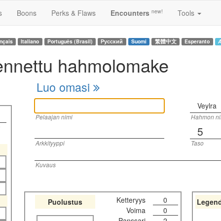
new!
s
Boons
Perks & Flaws
Encounters
Tools
nçais
Italiano
Português (Brasil)
Русский
Suomi
繁體中文
Esperanto
A
lennettu hahmolomake
Luo omasi
Veylra
Pelaajan nimi
Hahmon ni
ä
5
Arkkityyppi
Taso
Kuvaus
Ketteryys
0
Puolustus
Legend
Voima
0
Panssari
2