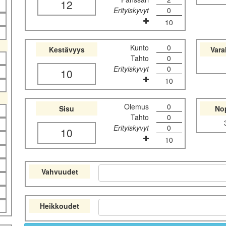
12
Erityiskyvyt
0
10
Kunto
0
Kestävyys
Var
Tahto
0
Erityiskyvyt
0
10
10
Olemus
0
Sisu
No
Tahto
0
Erityiskyvyt
0
10
10
Vahvuudet
Heikkoudet