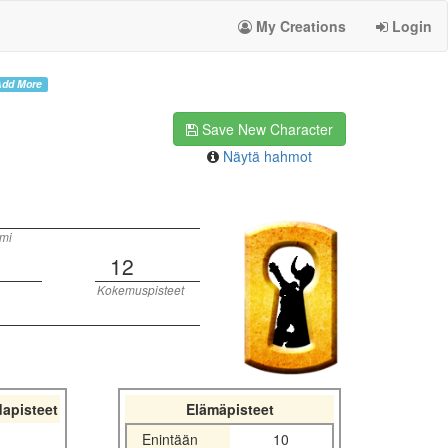
My Creations
Login
dd More
Save New Character
Näytä hahmot
mi
12
Kokemuspisteet
apisteet
Elämäpisteet
Enintään
10