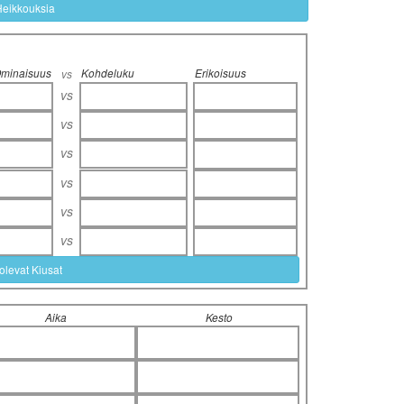
Heikkouksia
minaisuus
Kohdeluku
Erikoisuus
vs
vs
vs
vs
vs
vs
vs
olevat Kiusat
Aika
Kesto