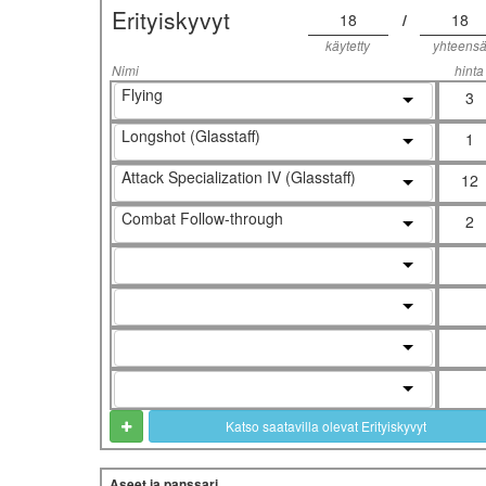
Erityiskyvyt
18
/
18
käytetty
yhteens
Nimi
hinta
Flying
3
Longshot (Glasstaff)
1
Attack Specialization IV (Glasstaff)
12
Combat Follow-through
2
Katso saatavilla olevat Erityiskyvyt
Aseet ja panssari