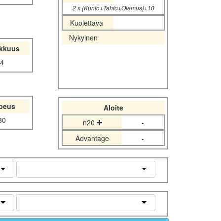
2 x (Kunto+Tahto+Olemus)+10
Kuolettava
Nykyinen
akkuus
4
peus
Aloite
30
n20
-
Advantage
-