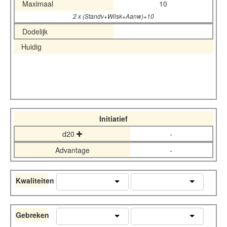
Maximaal
10
2 x (Standv+Wilsk+Aanw)+10
Dodelijk
Huidig
Initiatief
d20
-
Advantage
-
Kwaliteiten
Gebreken