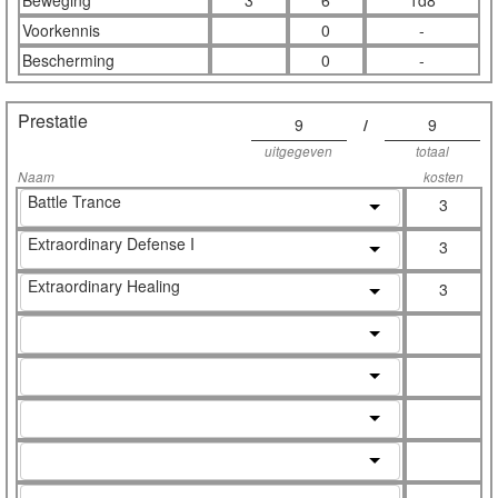
Beweging
3
6
1d8
Voorkennis
0
-
Bescherming
0
-
Prestatie
9
/
9
uitgegeven
totaal
Naam
kosten
Battle Trance
3
Extraordinary Defense I
3
Extraordinary Healing
3