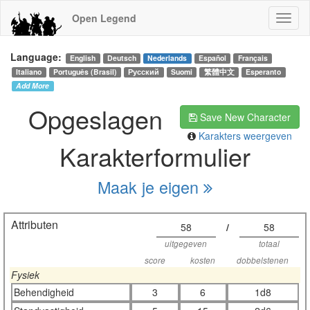
Open Legend
Language:
English
Deutsch
Nederlands
Español
Français
Italiano
Português (Brasil)
Русский
Suomi
繁體中文
Esperanto
Add More
Opgeslagen
Save New Character
Karakters weergeven
Karakterformulier
Maak je eigen
Attributen
58
/
58
uitgegeven
totaal
score
kosten
dobbelstenen
Fysiek
Behendigheid
3
6
1d8