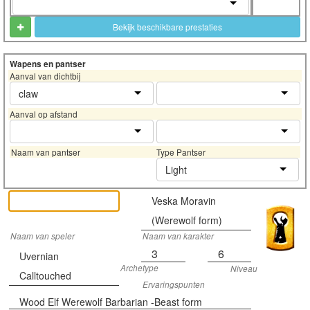
Bekijk beschikbare prestaties
Wapens en pantser
Aanval van dichtbij
claw
Aanval op afstand
Naam van pantser
Type Pantser
Light
Veska Moravin
(Werewolf form)
Naam van speler
Naam van karakter
3
6
Uvernian
Archetype
Niveau
Calltouched
Ervaringspunten
Wood Elf Werewolf Barbarian -Beast form