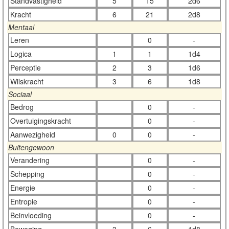
Standvastigheid
5
15
2d6
Kracht
6
21
2d8
Mentaal
Leren
0
-
Logica
1
1
1d4
Perceptie
2
3
1d6
Wilskracht
3
6
1d8
Sociaal
Bedrog
0
-
Overtuigingskracht
0
-
Aanwezigheid
0
0
-
Buitengewoon
Verandering
0
-
Schepping
0
-
Energie
0
-
Entropie
0
-
Beinvloeding
0
-