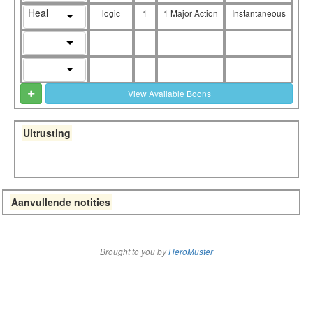
Heal
logic
1
1 Major Action
Instantaneous
View Available Boons
Uitrusting
Aanvullende notities
Brought to you by
HeroMuster