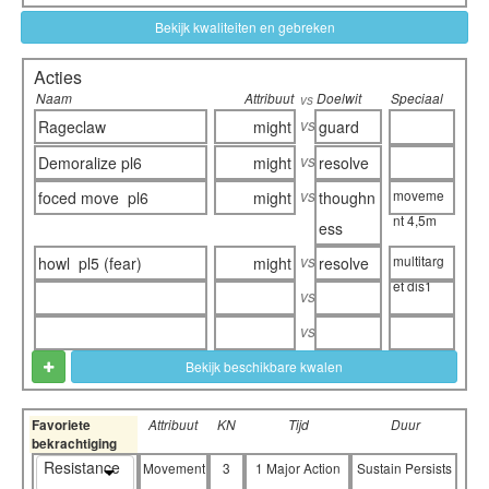
Bekijk kwaliteiten en gebreken
Acties
Naam
Attribuut
Doelwit
Speciaal
vs
vs
Rageclaw
might
guard
vs
Demoralize pl6
might
resolve
vs
moveme
foced move pl6
might
thoughn
nt 4,5m
ess
vs
multitarg
howl pl5 (fear)
might
resolve
et dis1
vs
vs
Bekijk beschikbare kwalen
Favoriete
Attribuut
KN
Tijd
Duur
bekrachtiging
Resistance
Movement
3
1 Major Action
Sustain Persists