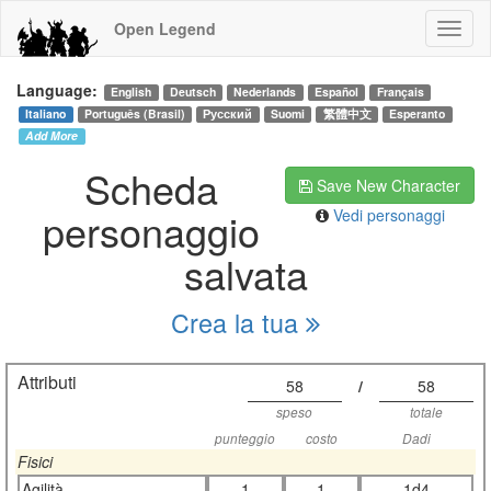
Open Legend
Language:
English
Deutsch
Nederlands
Español
Français
Italiano
Português (Brasil)
Русский
Suomi
繁體中文
Esperanto
Add More
Scheda
Save New Character
personaggio
Vedi personaggi
salvata
Crea la tua
Attributi
58
/
58
speso
totale
punteggio
costo
Dadi
Fisici
Agilità
1
1
1d4