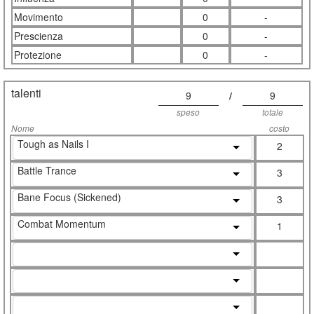
Movimento
0
-
Prescienza
0
-
Protezione
0
-
talenti
9
/
9
speso
totale
Nome
costo
Tough as Nails I
2
Battle Trance
3
Bane Focus (Sickened)
3
Combat Momentum
1