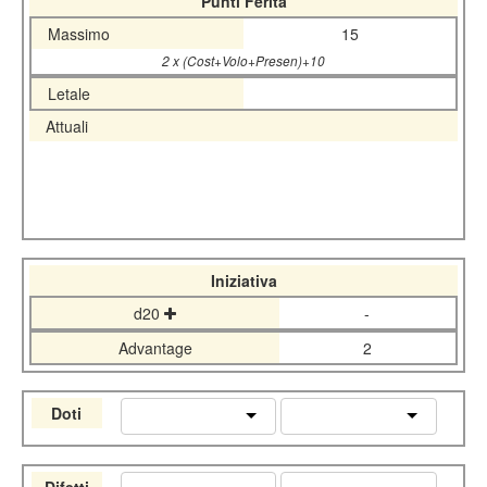
Punti Ferita
Massimo
15
2 x (Cost+Volo+Presen)+10
Letale
Attuali
Iniziativa
d20
-
Advantage
2
Doti