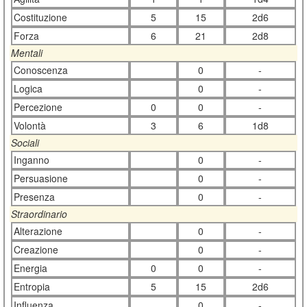
Costituzione
5
15
2d6
Forza
6
21
2d8
Mentali
Conoscenza
0
-
Logica
0
-
Percezione
0
0
-
Volontà
3
6
1d8
Sociali
Inganno
0
-
Persuasione
0
-
Presenza
0
-
Straordinario
Alterazione
0
-
Creazione
0
-
Energia
0
0
-
Entropia
5
15
2d6
Influenza
0
-