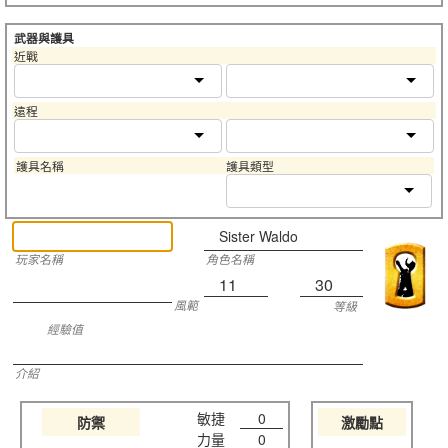
武器與護具
近戰
遠程
護具名稱
護具類型
Sister Waldo
玩家名稱
角色名稱
11
30
風範
等級
經驗值
介紹
敏捷
0
防禦
激勵點
力量
0