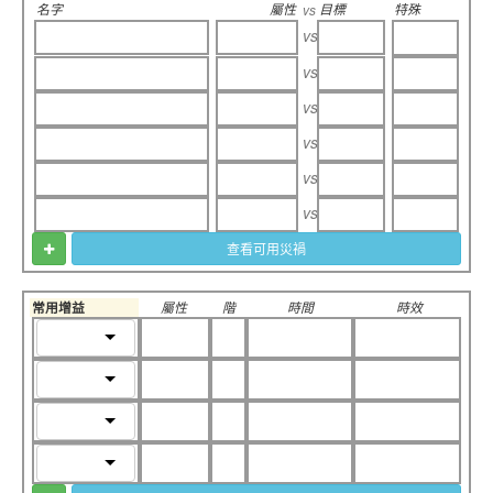
名字
屬性
目標
特殊
vs
vs
vs
vs
vs
vs
vs
查看可用災禍
常用增益
屬性
階
時間
時效