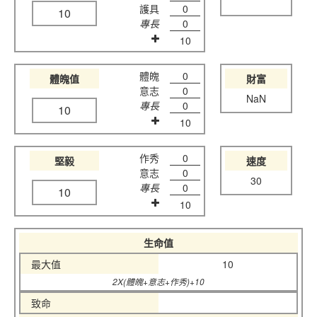
護具
0
10
專長
0
10
體魄
0
體魄值
財富
意志
0
NaN
專長
0
10
10
作秀
0
堅毅
速度
意志
0
30
專長
0
10
10
生命值
最大值
10
2X(體魄+意志+作秀)+10
致命