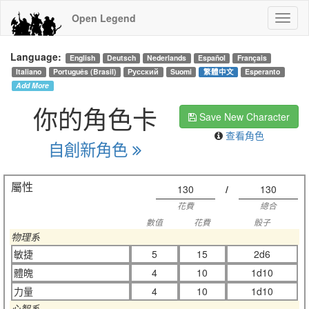
Open Legend
Language:
English
Deutsch
Nederlands
Español
Français
Italiano
Português (Brasil)
Русский
Suomi
繁體中文
Esperanto
Add More
你的角色卡
Save New Character
查看角色
自創新角色
屬性
130
/
130
花費
總合
數值
花費
骰子
物理系
敏捷
5
15
2d6
體魄
4
10
1d10
力量
4
10
1d10
心智系