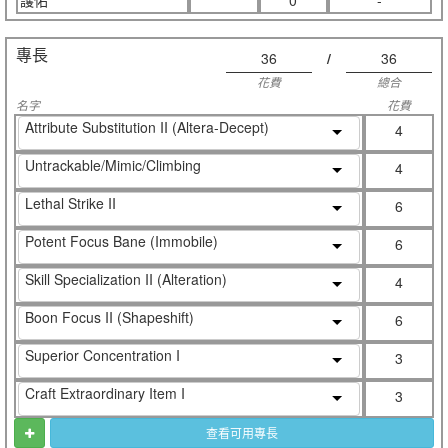
護佑
0
-
專長
36
/
36
花費
總合
名字
花費
Attribute Substitution II (Altera-Decept)
4
Untrackable/Mimic/Climbing
4
Lethal Strike II
6
Potent Focus Bane (Immobile)
6
Skill Specialization II (Alteration)
4
Boon Focus II (Shapeshift)
6
Superior Concentration I
3
Craft Extraordinary Item I
3
查看可用專長