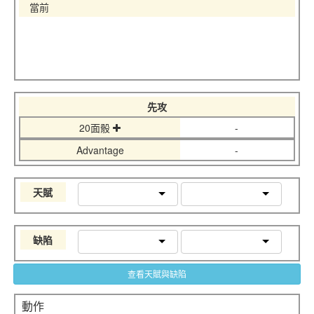
當前
先攻
20面骰
-
Advantage
-
天賦
缺陷
查看天賦與缺陷
動作