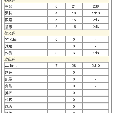
學習
6
21
2d8
邏輯
4
10
1d10
觀察
5
15
2d6
意志
5
15
2d6
社交系
欺瞞
0
0
-
說服
0
-
作秀
3
6
1d8
奧秘系
轉化
7
28
2d10
創造
0
-
能量
0
-
負能
0
-
操控
0
-
位移
0
-
感應
0
-