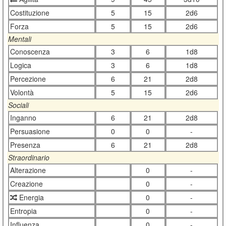
Costituzione
5
15
2d6
Forza
5
15
2d6
Mentali
Conoscenza
3
6
1d8
Logica
3
6
1d8
Percezione
6
21
2d8
Volontà
5
15
2d6
Sociali
Inganno
6
21
2d8
Persuasione
0
0
-
Presenza
6
21
2d8
Straordinario
Alterazione
0
-
Creazione
0
-
Energia
0
-
Entropia
0
-
Influenza
0
-