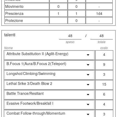
Movimento
0
0
-
Prescienza
1
1
1d4
Protezione
0
-
talenti
48
/
48
speso
totale
Nome
costo
Attribute Substitution II (Agilit-Energy)
4
B.Focus 1(Aura/B.Focus 2(Teleport)
9
Longshot/Climbing/Swimming
3
Lethal Srike 3/Death Blow 2
15
Battle Trance/Resiliant
6
Evasive Footwork/Breakfall I
4
Combat Follow-through/Momentum
3