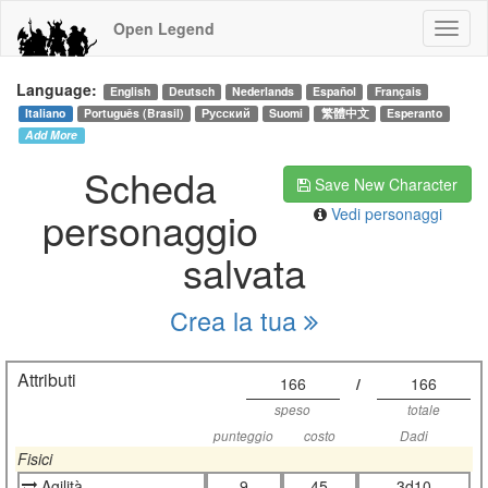
Open Legend
Language:
English
Deutsch
Nederlands
Español
Français
Italiano
Português (Brasil)
Русский
Suomi
繁體中文
Esperanto
Add More
Scheda
Save New Character
personaggio
Vedi personaggi
salvata
Crea la tua
Attributi
166
/
166
speso
totale
punteggio
costo
Dadi
Fisici
Agilità
9
45
3d10