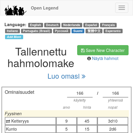
Open Legend
Language:
English
Deutsch
Nederlands
Español
Français
Italiano
Português (Brasil)
Русский
Suomi
繁體中文
Esperanto
Add More
Tallennettu
Save New Character
hahmolomake
Näytä hahmot
Luo omasi
Ominaisuudet
166
/
166
käytetty
yhteensä
arvo
hinta
nopat
Fyysinen
Ketteryys
9
45
3d10
Kunto
5
15
2d6