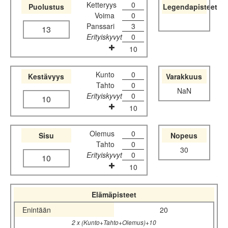
Ketteryys
0
Puolustus
Legendapisteet
Voima
0
Panssari
3
13
Erityiskyvyt
0
10
Kunto
0
Kestävyys
Varakkuus
Tahto
0
NaN
Erityiskyvyt
0
10
10
Olemus
0
Sisu
Nopeus
Tahto
0
30
Erityiskyvyt
0
10
10
Elämäpisteet
Enintään
20
2 x (Kunto+Tahto+Olemus)+10