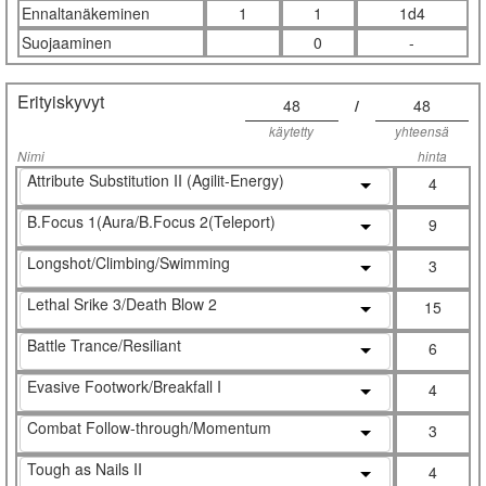
Ennaltanäkeminen
1
1
1d4
Suojaaminen
0
-
Erityiskyvyt
48
/
48
käytetty
yhteensä
Nimi
hinta
Attribute Substitution II (Agilit-Energy)
4
B.Focus 1(Aura/B.Focus 2(Teleport)
9
Longshot/Climbing/Swimming
3
Lethal Srike 3/Death Blow 2
15
Battle Trance/Resiliant
6
Evasive Footwork/Breakfall I
4
Combat Follow-through/Momentum
3
Tough as Nails II
4