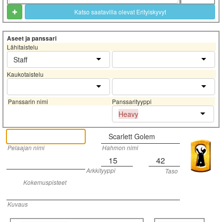
Katso saatavilla olevat Erityiskyvyt
Aseet ja panssari
Lähitaistelu
Staff
Kaukotaistelu
Panssarin nimi
Panssarityyppi
Heavy
Scarlett Golem
Pelaajan nimi
Hahmon nimi
15
42
Arkkityyppi
Taso
Kokemuspisteet
Kuvaus