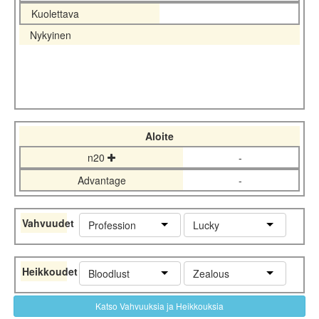
Kuolettava
Nykyinen
Aloite
n20
-
Advantage
-
Vahvuudet
Profession
Lucky
Heikkoudet
Bloodlust
Zealous
Katso Vahvuuksia ja Heikkouksia