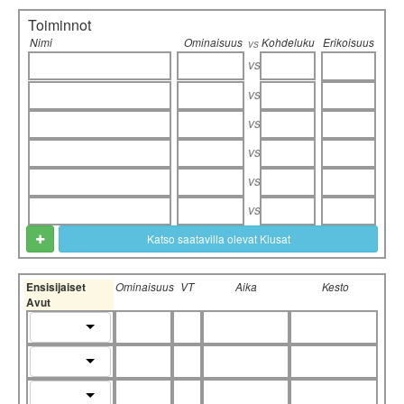
Toiminnot
Nimi
Ominaisuus
Kohdeluku
Erikoisuus
vs
vs
vs
vs
vs
vs
vs
Katso saatavilla olevat Kiusat
Ensisijaiset
Ominaisuus
VT
Aika
Kesto
Avut