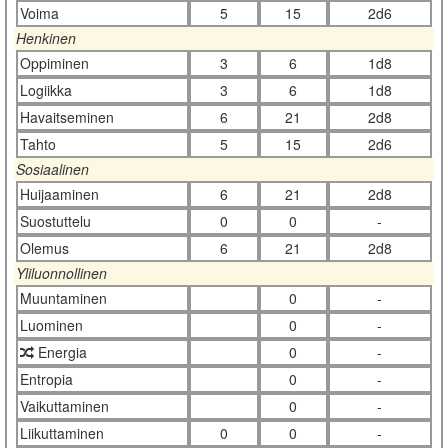
Voima
5
15
2d6
Henkinen
Oppiminen
3
6
1d8
Logiikka
3
6
1d8
Havaitseminen
6
21
2d8
Tahto
5
15
2d6
Sosiaalinen
Huijaaminen
6
21
2d8
Suostuttelu
0
0
-
Olemus
6
21
2d8
Yliluonnollinen
Muuntaminen
0
-
Luominen
0
-
Energia
0
-
Entropia
0
-
Vaikuttaminen
0
-
Liikuttaminen
0
0
-