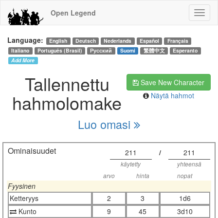
Open Legend
Language:
English
Deutsch
Nederlands
Español
Français
Italiano
Português (Brasil)
Русский
Suomi
繁體中文
Esperanto
Add More
Tallennettu
Save New Character
hahmolomake
Näytä hahmot
Luo omasi
Ominaisuudet
211
/
211
käytetty
yhteensä
arvo
hinta
nopat
Fyysinen
Ketteryys
2
3
1d6
Kunto
9
45
3d10