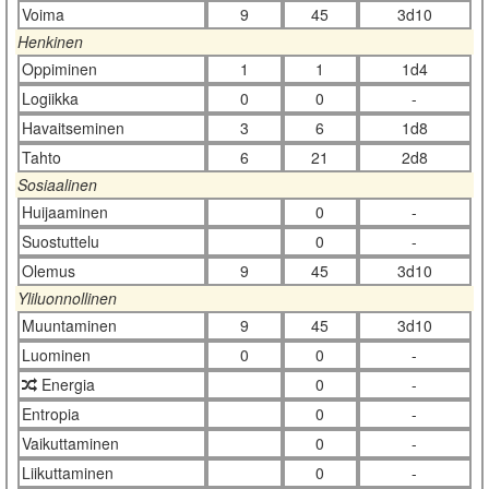
Voima
9
45
3d10
Henkinen
Oppiminen
1
1
1d4
Logiikka
0
0
-
Havaitseminen
3
6
1d8
Tahto
6
21
2d8
Sosiaalinen
Huijaaminen
0
-
Suostuttelu
0
-
Olemus
9
45
3d10
Yliluonnollinen
Muuntaminen
9
45
3d10
Luominen
0
0
-
Energia
0
-
Entropia
0
-
Vaikuttaminen
0
-
Liikuttaminen
0
-