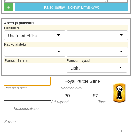
Katso saatavilla olevat Erityiskyvyt
Aseet ja panssari
Lähitaistelu
Unarmed Strike
Kaukotaistelu
Panssarin nimi
Panssarityyppi
Light
Royal Purple Slime
Pelaajan nimi
Hahmon nimi
20
57
Arkkityyppi
Taso
Kokemuspisteet
Kuvaus