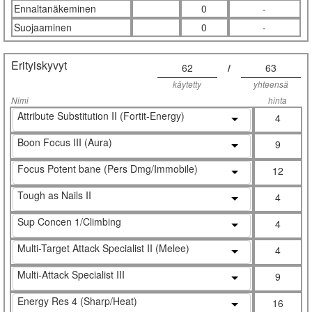
Ennaltanäkeminen
0
-
Suojaaminen
0
-
Erityiskyvyt
62
/
63
käytetty
yhteensä
Nimi
hinta
Attribute Substitution II (Fortit-Energy)
4
Boon Focus III (Aura)
9
Focus Potent bane (Pers Dmg/Immobile)
12
Tough as Nails II
4
Sup Concen 1/Climbing
4
Multi-Target Attack Specialist II (Melee)
4
Multi-Attack Specialist III
9
Energy Res 4 (Sharp/Heat)
16