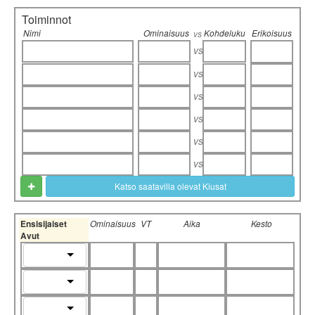
Toiminnot
Nimi
Ominaisuus
Kohdeluku
Erikoisuus
vs
vs
vs
vs
vs
vs
vs
Katso saatavilla olevat Kiusat
Ensisijaiset
Ominaisuus
VT
Aika
Kesto
Avut