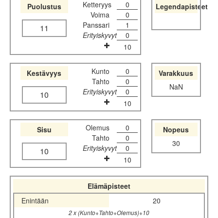
Ketteryys
0
Puolustus
Legendapisteet
Voima
0
Panssari
1
11
Erityiskyvyt
0
10
Kunto
0
Kestävyys
Varakkuus
Tahto
0
NaN
Erityiskyvyt
0
10
10
Olemus
0
Sisu
Nopeus
Tahto
0
30
Erityiskyvyt
0
10
10
Elämäpisteet
Enintään
20
2 x (Kunto+Tahto+Olemus)+10