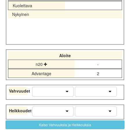
Kuolettava
Nykyinen
Aloite
n20
-
Advantage
2
Vahvuudet
Heikkoudet
Katso Vahvuuksia ja Heikkouksia