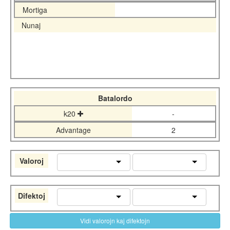
Mortiga
Nunaj
Batalordo
k20
-
Advantage
2
Valoroj
Difektoj
Vidi valorojn kaj difektojn