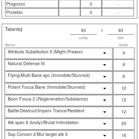
Prognozo
0
-
Protekto
0
-
Talentoj
93
/
93
uzitaj
tuto
Nomo
kosto
Attribute Substitution II (Might-Presen)
4
Natural Defense III
6
Flying/Multi-Bane spc (Immobile/Stunned)
6
Potent Focus Bane (Immobile/Stunned)
12
Boon Focus 2 (Regeneration/Substance)
12
Battle/Destruct/Imperv Trance/Resilient
12
Atk spec 8 (body)/Brutal Intimidation
25
Sup Concen 2/Mul target atk 5
16