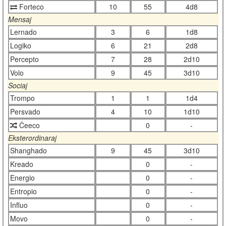
Forteco
10
55
4d8
Mensaj
Lernado
3
6
1d8
Logiko
6
21
2d8
Percepto
7
28
2d10
Volo
9
45
3d10
Sociaj
Trompo
1
1
1d4
Persvado
4
10
1d10
Ĉeeco
0
-
Eksterordinaraj
Shanghado
9
45
3d10
Kreado
0
-
Energio
0
-
Entropio
0
-
Influo
0
-
Movo
0
-