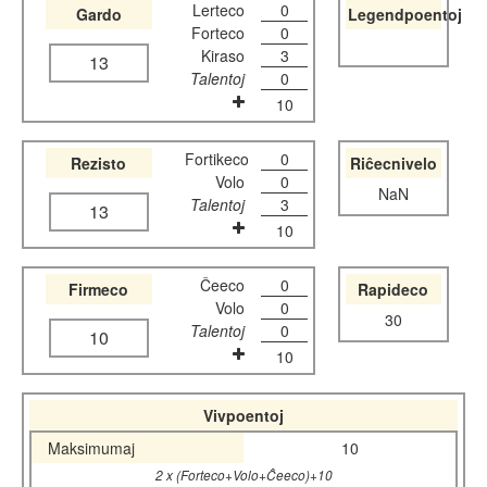
Lerteco
0
Gardo
Legendpoentoj
Forteco
0
Kiraso
3
13
Talentoj
0
10
Fortikeco
0
Rezisto
Riĉecnivelo
Volo
0
NaN
Talentoj
3
13
10
Ĉeeco
0
Firmeco
Rapideco
Volo
0
30
Talentoj
0
10
10
Vivpoentoj
Maksimumaj
10
2 x (Forteco+Volo+Ĉeeco)+10