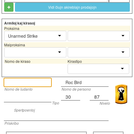
Vidi ĉiujn akireblajn prodaĵojn
Armiloj kaj kirasoj
Proksima
Unarmed Strike
Malproksima
Nomo de kiraso
Kirastipo
Roc Bird
Nomo de ludanto
Nomo de persono
30
87
Tipo
Nivelo
Spertpoentoj
Priskribo