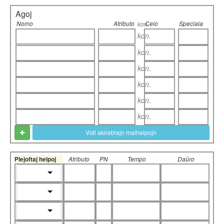
Agoj
Nomo
Atributo
Celo
Speciala
kon.
kon.
kon.
kon.
kon.
kon.
kon.
Vidi akireblajn malhelpojn
Plejoftaj helpoj
Atributo
PN
Tempo
Daŭro