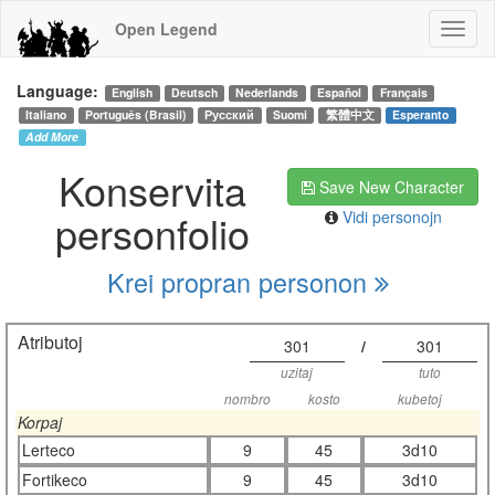
Open Legend
Language:
English
Deutsch
Nederlands
Español
Français
Italiano
Português (Brasil)
Русский
Suomi
繁體中文
Esperanto
Add More
Konservita
Save New Character
personfolio
Vidi personojn
Krei propran personon
Atributoj
301
/
301
uzitaj
tuto
nombro
kosto
kubetoj
Korpaj
Lerteco
9
45
3d10
Fortikeco
9
45
3d10