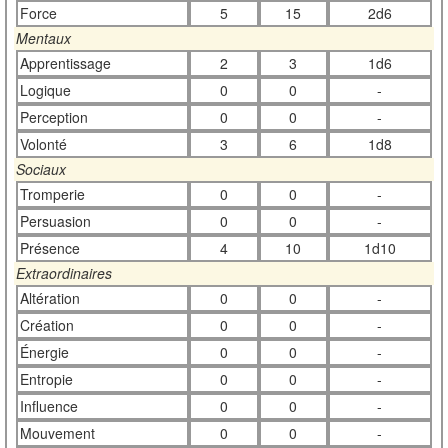
Force
5
15
2d6
Mentaux
Apprentissage
2
3
1d6
Logique
0
0
-
Perception
0
0
-
Volonté
3
6
1d8
Sociaux
Tromperie
0
0
-
Persuasion
0
0
-
Présence
4
10
1d10
Extraordinaires
Altération
0
0
-
Création
0
0
-
Énergie
0
0
-
Entropie
0
0
-
Influence
0
0
-
Mouvement
0
0
-