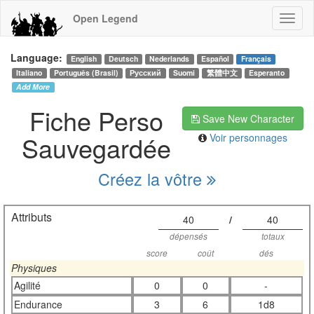
Open Legend
Language:
English
Deutsch
Nederlands
Español
Français
Italiano
Português (Brasil)
Русский
Suomi
繁體中文
Esperanto
Add More
Fiche Perso
Save New Character
Sauvegardée
Voir personnages
Créez la vôtre
Attributs
40
/
40
dépensés
totaux
score
coût
dés
Physiques
Agilité
0
0
-
Endurance
3
6
1d8