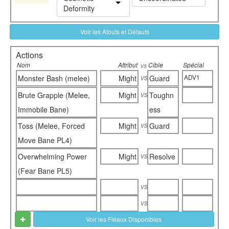
Deformity
Voir les Atouts et Défauts
Actions
Nom
Attribut
Cible
Spécial
vs
vs
ADV1
Monster Bash (melee)
Might
Guard
vs
Brute Grapple (Melee,
Might
Toughn
Immobile Bane)
ess
vs
Toss (Melee, Forced
Might
Guard
Move Bane PL4)
vs
Overwhelming Power
Might
Resolve
(Fear Bane PL5)
vs
vs
Voir les Fléaux Disponibles