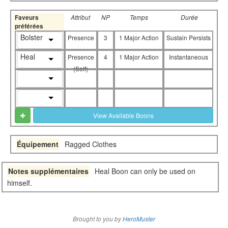
Faveurs
Attribut
NP
Temps
Durée
préférées
Bolster
Presence
3
1 Major Action
Sustain Persists
Heal
Presence
4
1 Major Action
Instantaneous
(Self)
View Available Boons
Équipement
Ragged Clothes
Notes supplémentaires
Heal Boon can only be used on
himself.
Brought to you by
HeroMuster