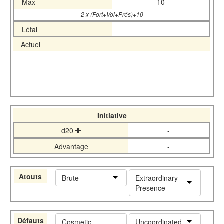
Max
10
2 x (Fort+Vol+Prés)+10
Létal
Actuel
Initiative
d20
-
Advantage
-
Atouts
Brute
Extraordinary
Presence
Défauts
Cosmetic
Uncoordinated