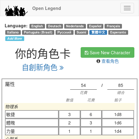
Open Legend
Language:
English
Deutsch
Nederlands
Español
Français
Italiano
Português (Brasil)
Русский
Suomi
繁體中文
Esperanto
Add More
你的角色卡
Save New Character
查看角色
自創新角色
屬性
54
/
85
花費
總合
數值
花費
骰子
物理系
敏捷
3
6
1d8
體魄
2
3
1d6
力量
1
1
1d4
心智系