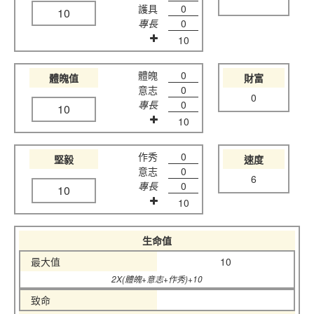
護具
0
10
專長
0
10
體魄
0
體魄值
財富
意志
0
0
專長
0
10
10
作秀
0
堅毅
速度
意志
0
6
專長
0
10
10
生命值
最大值
10
2X(體魄+意志+作秀)+10
致命