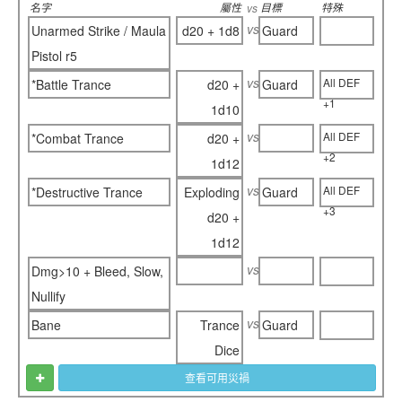
名字
屬性
目標
特殊
vs
vs
Unarmed Strike / Maula
d20 + 1d8
Guard
Pistol r5
vs
All DEF
*Battle Trance
d20 +
Guard
+1
1d10
vs
All DEF
*Combat Trance
d20 +
+2
1d12
vs
All DEF
*Destructive Trance
Exploding
Guard
+3
d20 +
1d12
vs
Dmg>10 + Bleed, Slow,
Nullify
vs
Bane
Trance
Guard
Dice
查看可用災禍