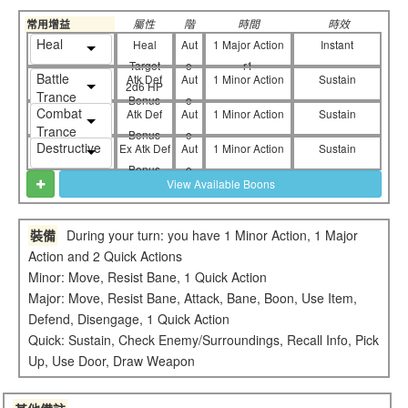
常用增益
屬性
階
時間
時效
Heal
Heal
Aut
1 Major Action
Instant
Target
o
r1
Battle
Atk Def
Aut
1 Minor Action
Sustain
2d6 HP
Trance
Bonus
o
Combat
Atk Def
Aut
1 Minor Action
Sustain
Trance
Bonus
o
Destructive
Ex Atk Def
Aut
1 Minor Action
Sustain
Bonus
o
View Available Boons
裝備
During your turn: you have 1 Minor Action, 1 Major
Action and 2 Quick Actions
Minor: Move, Resist Bane, 1 Quick Action
Major: Move, Resist Bane, Attack, Bane, Boon, Use Item,
Defend, Disengage, 1 Quick Action
Quick: Sustain, Check Enemy/Surroundings, Recall Info, Pick
Up, Use Door, Draw Weapon