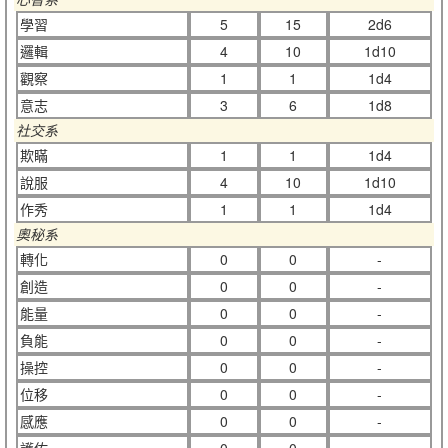
學習
5
15
2d6
邏輯
4
10
1d10
觀察
1
1
1d4
意志
3
6
1d8
社交系
欺瞞
1
1
1d4
說服
4
10
1d10
作秀
1
1
1d4
奧秘系
轉化
0
0
-
創造
0
0
-
能量
0
0
-
負能
0
0
-
操控
0
0
-
位移
0
0
-
感應
0
0
-