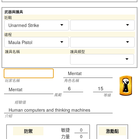
武器與護具
近戰
Unarmed Strike
遠程
Maula Pistol
護具名稱
護具類型
Mentat
玩家名稱
角色名稱
6
15
Mentat
風範
等級
經驗值
Human computers and thinking machines
介紹
敏捷
0
防禦
激勵點
力量
0