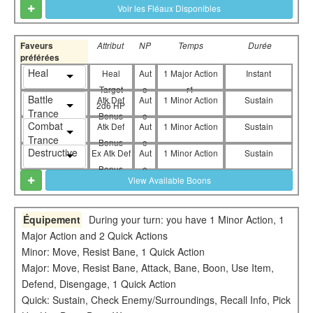
Voir les Fléaux Disponibles
Faveurs
Attribut
NP
Temps
Durée
préférées
Heal
Heal
Aut
1 Major Action
Instant
Target
o
r1
Battle
Atk Def
Aut
1 Minor Action
Sustain
2d6 HP
Trance
Bonus
o
Combat
Atk Def
Aut
1 Minor Action
Sustain
Trance
Bonus
o
Destructive
Ex Atk Def
Aut
1 Minor Action
Sustain
Bonus
o
View Available Boons
Équipement
During your turn: you have 1 Minor Action, 1
Major Action and 2 Quick Actions
Minor: Move, Resist Bane, 1 Quick Action
Major: Move, Resist Bane, Attack, Bane, Boon, Use Item,
Defend, Disengage, 1 Quick Action
Quick: Sustain, Check Enemy/Surroundings, Recall Info, Pick