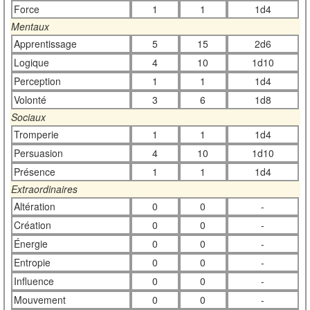
Force
1
1
1d4
Mentaux
Apprentissage
5
15
2d6
Logique
4
10
1d10
Perception
1
1
1d4
Volonté
3
6
1d8
Sociaux
Tromperie
1
1
1d4
Persuasion
4
10
1d10
Présence
1
1
1d4
Extraordinaires
Altération
0
0
-
Création
0
0
-
Énergie
0
0
-
Entropie
0
0
-
Influence
0
0
-
Mouvement
0
0
-