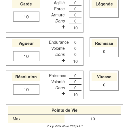
Agilité
0
Garde
Légende
Force
0
Armure
0
10
Dons
0
10
Endurance
0
Vigueur
Richesse
Volonté
0
0
Dons
0
10
10
Présence
0
Résolution
Vitesse
Volonté
0
6
Dons
0
10
10
Points de Vie
Max
10
2 x (Fort+Vol+Prés)+10