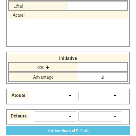
Létal
Actuel
Initiative
d20
-
Advantage
2
Atouts
Défauts
Voir les Atouts et Défauts