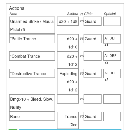
Actions
Nom
Attribut
Cible
Spécial
vs
vs
Unarmed Strike / Maula
d20 + 1d8
Guard
Pistol r5
vs
All DEF
*Battle Trance
d20 +
Guard
+1
1d10
vs
All DEF
*Combat Trance
d20 +
+2
1d12
vs
All DEF
*Destructive Trance
Exploding
Guard
+3
d20 +
1d12
vs
Dmg>10 + Bleed, Slow,
Nullify
vs
Bane
Trance
Guard
Dice