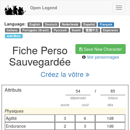
Open Legend
Language:
English
Deutsch
Nederlands
Español
Français
Italiano
Português (Brasil)
Русский
Suomi
繁體中文
Esperanto
Add More
Fiche Perso
Save New Character
Sauvegardée
Voir personnages
Créez la vôtre
Attributs
54
/
85
dépensés
totaux
score
coût
dés
Physiques
Agilité
3
6
1d8
Endurance
2
3
1d6