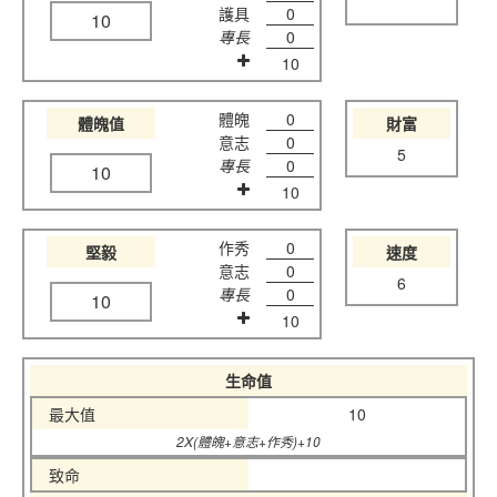
護具
0
10
專長
0
10
體魄
0
體魄值
財富
意志
0
5
專長
0
10
10
作秀
0
堅毅
速度
意志
0
6
專長
0
10
10
生命值
最大值
10
2X(體魄+意志+作秀)+10
致命