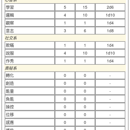
學習
5
15
2d6
邏輯
4
10
1d10
觀察
1
1
1d4
意志
3
6
1d8
社交系
欺瞞
1
1
1d4
說服
4
10
1d10
作秀
1
1
1d4
奧秘系
轉化
0
0
-
創造
0
0
-
能量
0
0
-
負能
0
0
-
操控
0
0
-
位移
0
0
-
感應
0
0
-