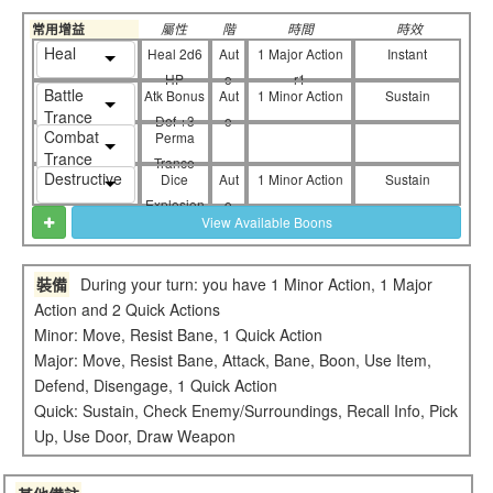
常用增益
屬性
階
時間
時效
Heal
Heal 2d6
Aut
1 Major Action
Instant
HP
o
r1
Battle
Atk Bonus
Aut
1 Minor Action
Sustain
Trance
Def +3
o
Combat
Perma
Trance
Trance
Destructive
Dice
Aut
1 Minor Action
Sustain
Explosion
o
View Available Boons
s!
裝備
During your turn: you have 1 Minor Action, 1 Major
Action and 2 Quick Actions
Minor: Move, Resist Bane, 1 Quick Action
Major: Move, Resist Bane, Attack, Bane, Boon, Use Item,
Defend, Disengage, 1 Quick Action
Quick: Sustain, Check Enemy/Surroundings, Recall Info, Pick
Up, Use Door, Draw Weapon