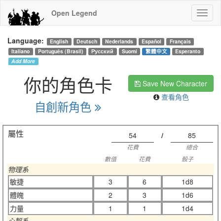
Open Legend
Language:
English
Deutsch
Nederlands
Español
Français
Italiano
Português (Brasil)
Русский
Suomi
繁體中文
Esperanto
Add More
你的角色卡
Save New Character
查看角色
自創新角色
屬性
54
/
85
花費
總合
數值
花費
骰子
物理系
敏捷
3
6
1d8
體魄
2
3
1d6
力量
1
1
1d4
心智系