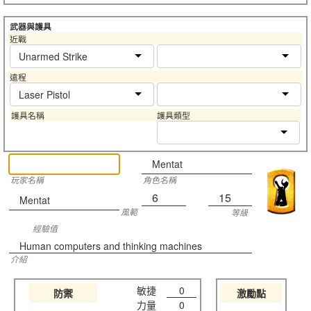
武器與護具
近戰
Unarmed Strike
遠程
Laser Pistol
護具名稱
護具類型
Mentat
玩家名稱
角色名稱
6
15
Mentat
風範
等級
經驗值
Human computers and thinking machines
介紹
敏捷
0
防禦
激勵點
力量
0