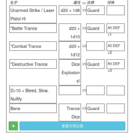
名字
屬性
目標
特殊
vs
vs
Unarmed Strike / Laser
d20 + 1d8
Guard
Pistol r5
vs
All DEF
*Battle Trance
d20 +
Guard
+1
1d10
vs
All DEF
*Combat Trance
d20 +
+2
1d12
vs
All DEF
*Destructive Trance
Dice
Guard
+3
Explosion
s!
vs
D>10 + Bleed, Slow,
Nullify
vs
Bane
Trance
Guard
Dice
查看可用災禍