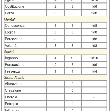
Costituzione
2
3
1d6
Forza
3
6
1d8
Mentali
Conoscenza
3
6
1d8
Logica
3
6
1d8
Percezione
3
6
1d8
Volontà
3
6
1d8
Sociali
Inganno
4
10
1d10
Persuasione
2
3
1d6
Presenza
1
1
1d4
Straordinario
Alterazione
0
-
Creazione
0
-
Energia
0
-
Entropia
0
-
Influenza
0
-