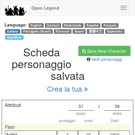
Open Legend
Language:
English
Deutsch
Nederlands
Español
Français
Italiano
Português (Brasil)
Русский
Suomi
繁體中文
Esperanto
Add More
Scheda
Save New Character
personaggio
Vedi personaggi
salvata
Crea la tua
Attributi
57
/
58
speso
totale
punteggio
costo
Dadi
Fisici
Agilità
4
10
1d10