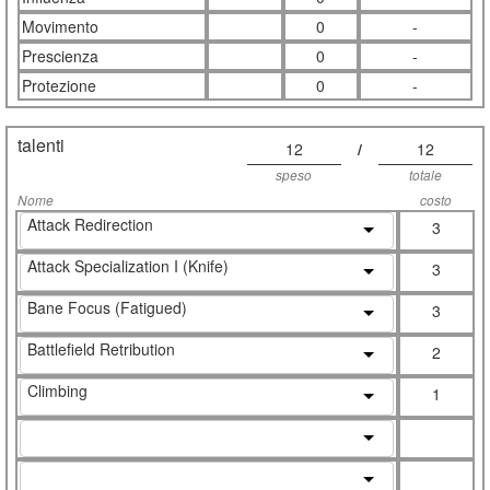
Movimento
0
-
Prescienza
0
-
Protezione
0
-
talenti
12
/
12
speso
totale
Nome
costo
Attack Redirection
3
Attack Specialization I (Knife)
3
Bane Focus (Fatigued)
3
Battlefield Retribution
2
Climbing
1