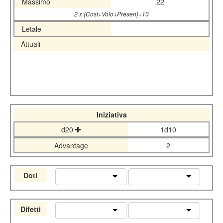
Massimo
22
2 x (Cost+Volo+Presen)+10
Letale
Attuali
Iniziativa
d20
1d10
Advantage
2
Doti
Difetti