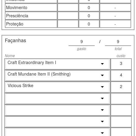
Movimento
0
-
Presciência
0
-
Proteção
0
-
Façanhas
9
/
9
gasto
total
Nome
custo
Craft Extraordinary Item I
3
Craft Mundane Item II (Smithing)
4
Vicious Strike
2