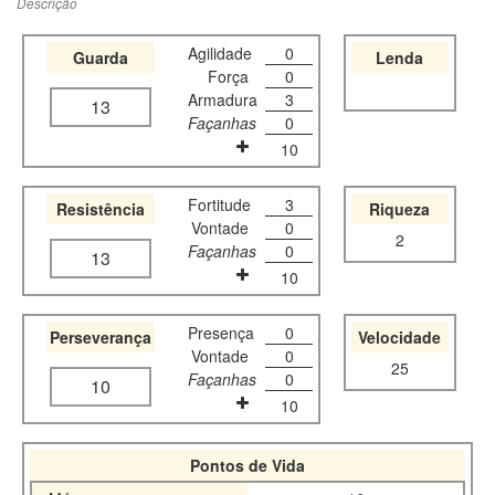
Descrição
Agilidade
0
Guarda
Lenda
Força
0
Armadura
3
13
Façanhas
0
10
Fortitude
3
Resistência
Riqueza
Vontade
0
2
Façanhas
0
13
10
Presença
0
Perseverança
Velocidade
Vontade
0
25
Façanhas
0
10
10
Pontos de Vida