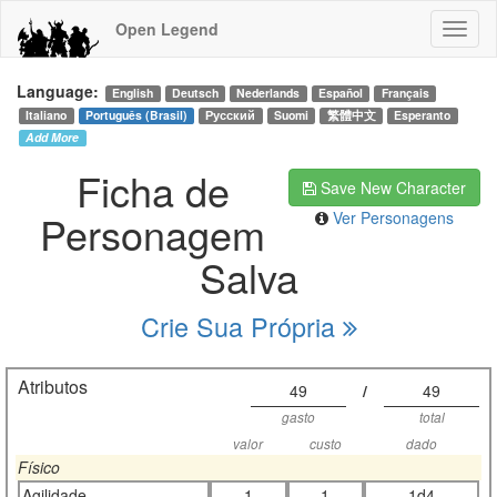
Open Legend
Language:
English
Deutsch
Nederlands
Español
Français
Italiano
Português (Brasil)
Русский
Suomi
繁體中文
Esperanto
Add More
Ficha de
Save New Character
Personagem
Ver Personagens
Salva
Crie Sua Própria
Atributos
49
/
49
gasto
total
valor
custo
dado
Físico
Agilidade
1
1
1d4