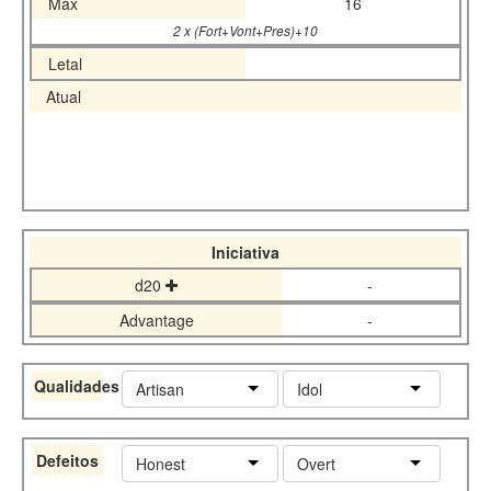
Máx
16
2 x (Fort+Vont+Pres)+10
Letal
Atual
Iniciativa
d20
-
Advantage
-
Qualidades
Artisan
Idol
Defeitos
Honest
Overt