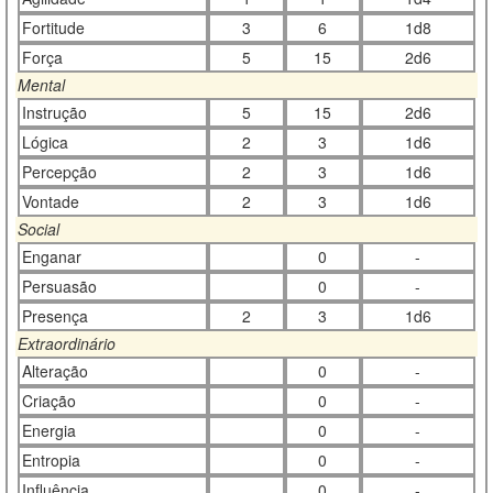
Fortitude
3
6
1d8
Força
5
15
2d6
Mental
Instrução
5
15
2d6
Lógica
2
3
1d6
Percepção
2
3
1d6
Vontade
2
3
1d6
Social
Enganar
0
-
Persuasão
0
-
Presença
2
3
1d6
Extraordinário
Alteração
0
-
Criação
0
-
Energia
0
-
Entropia
0
-
Influência
0
-