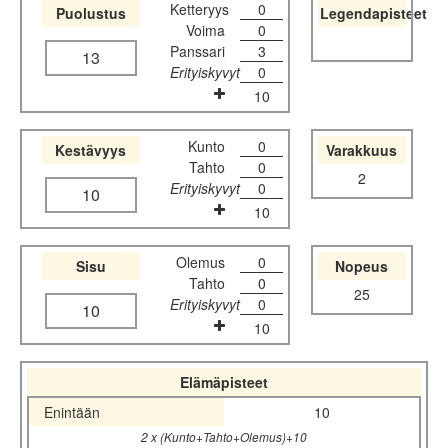
Ketteryys
0
Puolustus
Legendapisteet
Voima
0
Panssari
3
13
Erityiskyvyt
0
10
Kunto
0
Kestävyys
Varakkuus
Tahto
0
2
Erityiskyvyt
0
10
10
Olemus
0
Sisu
Nopeus
Tahto
0
25
Erityiskyvyt
0
10
10
Elämäpisteet
Enintään
10
2 x (Kunto+Tahto+Olemus)+10