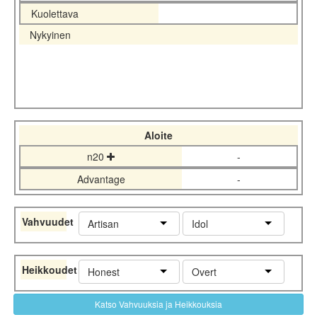
Kuolettava
Nykyinen
Aloite
n20
-
Advantage
-
Vahvuudet
Artisan
Idol
Heikkoudet
Honest
Overt
Katso Vahvuuksia ja Heikkouksia