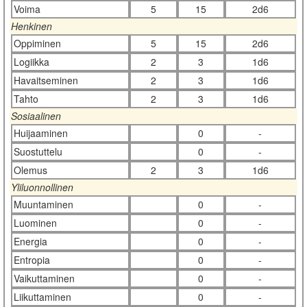
Voima
5
15
2d6
Henkinen
Oppiminen
5
15
2d6
Logiikka
2
3
1d6
Havaitseminen
2
3
1d6
Tahto
2
3
1d6
Sosiaalinen
Huijaaminen
0
-
Suostuttelu
0
-
Olemus
2
3
1d6
Yliluonnollinen
Muuntaminen
0
-
Luominen
0
-
Energia
0
-
Entropia
0
-
Vaikuttaminen
0
-
Liikuttaminen
0
-