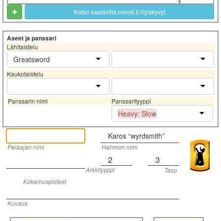
Katso saatavilla olevat Erityiskyvyt
Aseet ja panssari
Lähitaistelu
Greatsword
Kaukotaistelu
Panssarin nimi
Panssarityyppi
Heavy: Slow
Karos “wyrdsmith”
Pelaajan nimi
Hahmon nimi
2
3
Arkkityyppi
Taso
Kokemuspisteet
Kuvaus