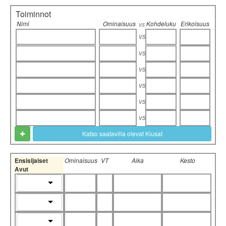
Toiminnot
Nimi
Ominaisuus
Kohdeluku
Erikoisuus
vs
vs
vs
vs
vs
vs
vs
Katso saatavilla olevat Kiusat
Ensisijaiset
Ominaisuus
VT
Aika
Kesto
Avut