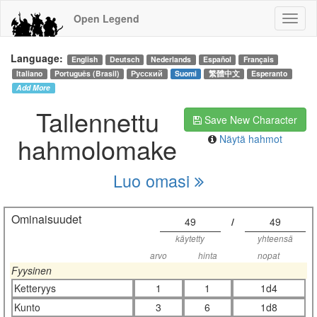
Open Legend
Language:
English
Deutsch
Nederlands
Español
Français
Italiano
Português (Brasil)
Русский
Suomi
繁體中文
Esperanto
Add More
Tallennettu
Save New Character
hahmolomake
Näytä hahmot
Luo omasi
Ominaisuudet
49
/
49
käytetty
yhteensä
arvo
hinta
nopat
Fyysinen
Ketteryys
1
1
1d4
Kunto
3
6
1d8