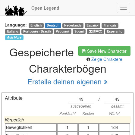
Open Legend
Language:
English
Deutsch
Nederlands
Español
Français
Italiano
Português (Brasil)
Русский
Suomi
繁體中文
Esperanto
Add More
Gespeicherte
Save New Character
Zeige Chraktere
Charakterbögen
Erstelle deinen eigenen
Attribute
49
/
49
ausgegeben
gesamt
Punktzahl
Kosten
Würfel
Körperlich
Beweglichkeit
1
1
1d4