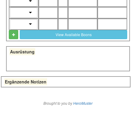
View Available Boons
Ausrüstung
Ergänzende Notizen
Brought to you by
HeroMuster