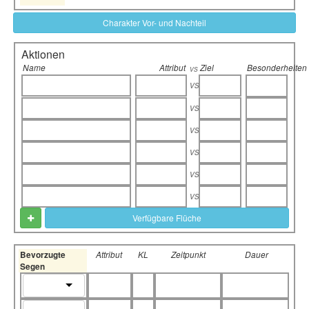
Charakter Vor- und Nachteil
Aktionen
Name
Attribut
Ziel
Besonderheiten
vs
vs
vs
vs
vs
vs
vs
Verfügbare Flüche
Bevorzugte
Attribut
KL
Zeitpunkt
Dauer
Segen