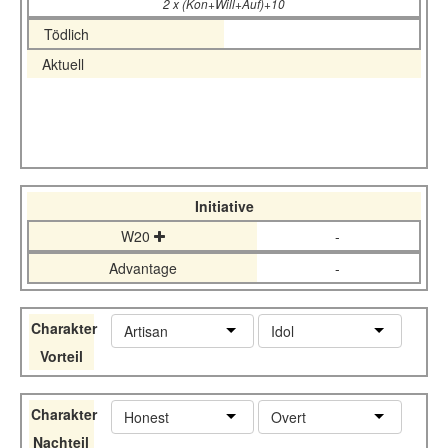
2 x (Kon+Will+Auf)+10
Tödlich
Aktuell
Initiative
W20
-
Advantage
-
Charakter
Artisan
Idol
Vorteil
Charakter
Honest
Overt
Nachteil