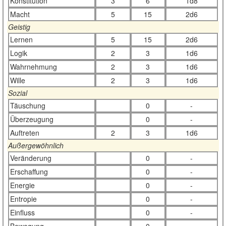
Konstitution
3
6
1d8
Macht
5
15
2d6
Geistig
Lernen
5
15
2d6
Logik
2
3
1d6
Wahrnehmung
2
3
1d6
Wille
2
3
1d6
Sozial
Täuschung
0
-
Überzeugung
0
-
Auftreten
2
3
1d6
Außergewöhnlich
Veränderung
0
-
Erschaffung
0
-
Energie
0
-
Entropie
0
-
Einfluss
0
-