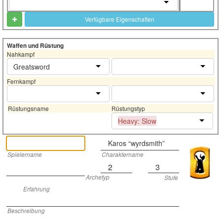
Verfügbare Eigenschaften
Waffen und Rüstung
Nahkampf
Greatsword
Fernkampf
Rüstungsname
Rüstungstyp
Heavy: Slow
Karos “wyrdsmith”
Spielername
Charaktername
2
3
Archetyp
Stufe
Erfahrung
Beschreibung