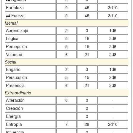
Fortaleza
9
45
3d10
Fuerza
9
45
3d10
Mental
Aprendizaje
2
3
1d6
Lógica
5
15
2d6
Percepción
5
15
2d6
Voluntad
6
21
2d8
Social
Engaño
2
3
1d6
Persuasión
5
15
2d6
Presencia
6
21
2d8
Extraordinario
Alteración
0
0
-
Creación
0
-
Energía
0
-
Entropía
7
28
2d10
Influencia
0
-