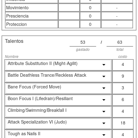
Movimiento
0
-
Presciencia
0
-
Proteccion
0
-
Talentos
53
/
63
gastado
total
Nombre
costo
Attribute Substitution II (Might-Agilit)
4
Battle Deathless Trance/Reckless Attack
9
Bane Focus (Forced Move)
3
Boon Focus I (Lifedrain)/Resiliant
6
Climbing/Swimming/Breakfall I
4
Attack Specialization VI (Judo)
18
Tough as Nails II
4