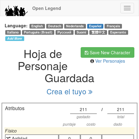
Open Legend
Language:
English
Deutsch
Nederlands
Español
Français
Italiano
Português (Brasil)
Русский
Suomi
繁體中文
Esperanto
Add More
Hoja de
Save New Character
Personaje
Ver Personajes
Guardada
Crea el tuyo
Atributos
211
/
211
gastado
total
puntaje
costo
dado
Físico
Agilidad
0
0
-