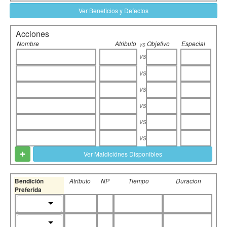
Ver Beneficios y Defectos
Acciones
Nombre
Atributo
Objetivo
Especial
vs
vs
vs
vs
vs
vs
vs
Ver Maldiciónes Disponibles
Bendición
Atributo
NP
Tiempo
Duracion
Preferida