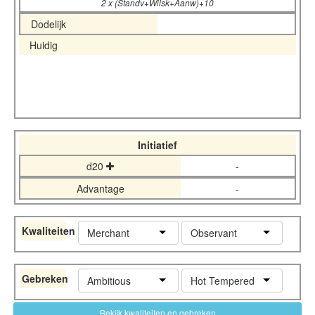
2 x (Standv+Wilsk+Aanw)+10
Dodelijk
Huidig
Initiatief
d20
-
Advantage
-
Kwaliteiten
Merchant
Observant
Gebreken
Ambitious
Hot Tempered
Bekijk kwaliteiten en gebreken