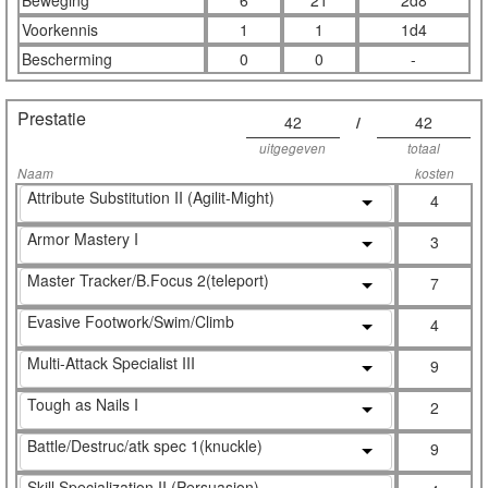
Beweging
6
21
2d8
Voorkennis
1
1
1d4
Bescherming
0
0
-
Prestatie
42
/
42
uitgegeven
totaal
Naam
kosten
Attribute Substitution II (Agilit-Might)
4
Armor Mastery I
3
Master Tracker/B.Focus 2(teleport)
7
Evasive Footwork/Swim/Climb
4
Multi-Attack Specialist III
9
Tough as Nails I
2
Battle/Destruc/atk spec 1(knuckle)
9
Skill Specialization II (Persuasion)