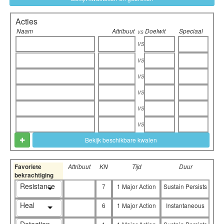
Acties
Naam
Attribuut
Doelwit
Speciaal
vs
vs
vs
vs
vs
vs
vs
Bekijk beschikbare kwalen
Favoriete
Attribuut
KN
Tijd
Duur
bekrachtiging
Resistance
7
1 Major Action
Sustain Persists
Heal
6
1 Major Action
Instantaneous