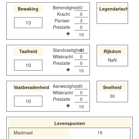
Behendigheid
0
Bewaking
Legendarisch
Kracht
0
Pantser
3
13
Prestatie
0
10
Standvastigheid
0
Taaiheid
Rijkdom
Wilskracht
0
NaN
Prestatie
0
10
10
Aanwezigheid
0
Vastberadenheid
Snelheid
Wilskracht
0
30
Prestatie
0
10
10
Levenspunten
Maximaal
15