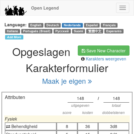
Open Legend
Language:
English
Deutsch
Nederlands
Español
Français
Italiano
Português (Brasil)
Русский
Suomi
繁體中文
Esperanto
Add More
Opgeslagen
Save New Character
Karakters weergeven
Karakterformulier
Maak je eigen
Attributen
148
/
148
uitgegeven
totaal
score
kosten
dobbelstenen
Fysiek
Behendigheid
8
36
3d8