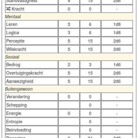
Standvastigheid
5
15
2d6
Kracht
0
0
-
Mentaal
Leren
3
6
1d8
Logica
3
6
1d8
Perceptie
5
15
2d6
Wilskracht
5
15
2d6
Sociaal
Bedrog
2
3
1d6
Overtuigingskracht
5
15
2d6
Aanwezigheid
5
15
2d6
Buitengewoon
Verandering
0
0
-
Schepping
0
-
Energie
0
0
-
Entropie
0
-
Beinvloeding
0
-