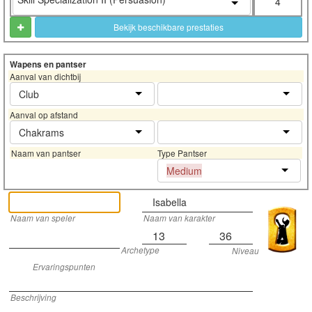
4
Bekijk beschikbare prestaties
Wapens en pantser
Aanval van dichtbij
Club
Aanval op afstand
Chakrams
Naam van pantser
Type Pantser
Medium
Isabella
Naam van speler
Naam van karakter
13
36
Archetype
Niveau
Ervaringspunten
Beschrijving