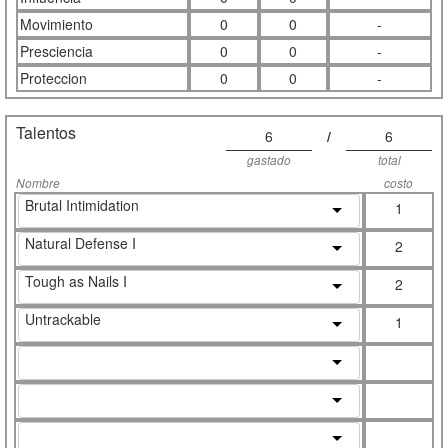
Movimiento
0
0
-
Presciencia
0
0
-
Proteccion
0
0
-
Talentos
6
/
6
gastado
total
Nombre
costo
Brutal Intimidation
1
Natural Defense I
2
Tough as Nails I
2
Untrackable
1