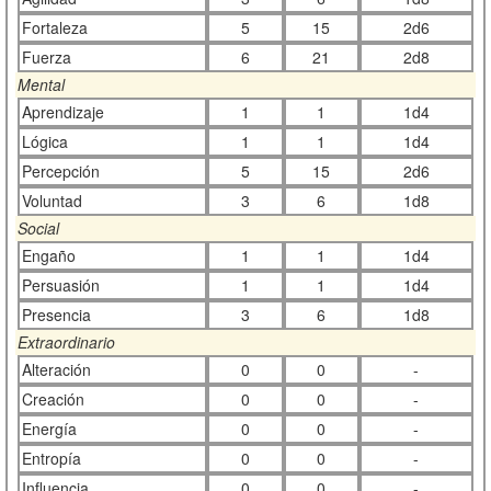
Fortaleza
5
15
2d6
Fuerza
6
21
2d8
Mental
Aprendizaje
1
1
1d4
Lógica
1
1
1d4
Percepción
5
15
2d6
Voluntad
3
6
1d8
Social
Engaño
1
1
1d4
Persuasión
1
1
1d4
Presencia
3
6
1d8
Extraordinario
Alteración
0
0
-
Creación
0
0
-
Energía
0
0
-
Entropía
0
0
-
Influencia
0
0
-