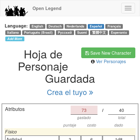
Open Legend
Language:
English
Deutsch
Nederlands
Español
Français
Italiano
Português (Brasil)
Русский
Suomi
繁體中文
Esperanto
Add More
Hoja de
Save New Character
Personaje
Ver Personajes
Guardada
Crea el tuyo
Atributos
73
/
40
gastado
total
puntaje
costo
dado
Físico
Agilidad
3
6
1d8