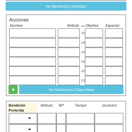
Ver Beneficios y Defectos
Acciones
Nombre
Atributo
Objetivo
Especial
vs
vs
vs
vs
vs
vs
vs
Ver Maldiciónes Disponibles
Bendición
Atributo
NP
Tiempo
Duracion
Preferida