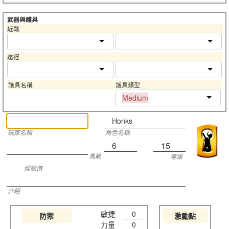
武器與護具
近戰
遠程
護具名稱
護具類型
Medium
Honks
玩家名稱
角色名稱
6
15
風範
等級
經驗值
介紹
敏捷
0
防禦
激勵點
力量
0