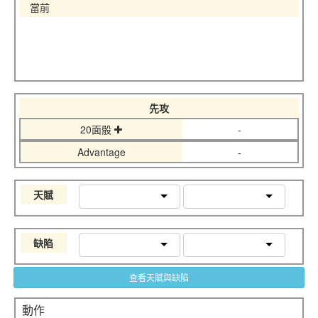
當前
先攻
20面骰
-
Advantage
-
天賦
缺陷
查看天賦與缺陷
動作