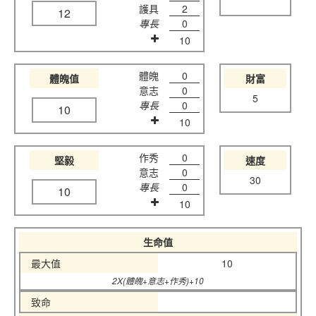
護具
2
12
專長
0
10
體魄
0
體魄值
財富
意志
0
5
專長
0
10
10
作秀
0
堅毅
速度
意志
0
30
專長
0
10
10
生命值
最大值
10
2X(體魄+意志+作秀)+10
致命