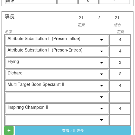
護佑
0
-
專長
21
/
21
花費
總合
名字
花費
Attribute Substitution II (Presen-Influe)
4
Attribute Substitution II (Presen-Entrop)
4
Flying
3
Diehard
2
Multi-Target Boon Specialist II
4
Inspiring Champion II
4
查看可用專長