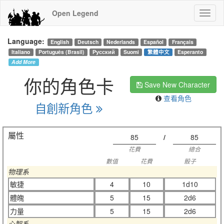
Open Legend
Language:
English
Deutsch
Nederlands
Español
Français
Italiano
Português (Brasil)
Русский
Suomi
繁體中文
Esperanto
Add More
你的角色卡
Save New Character
查看角色
自創新角色
屬性
85
/
85
花費
總合
數值
花費
骰子
物理系
敏捷
4
10
1d10
體魄
5
15
2d6
力量
5
15
2d6
心智系