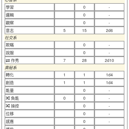
學習
0
-
邏輯
0
-
觀察
0
-
意志
5
15
2d6
社交系
欺瞞
0
-
說服
0
-
作秀
7
28
2d10
奧秘系
轉化
1
1
1d4
創造
1
1
1d4
能量
0
-
負能
0
0
-
操控
0
-
位移
0
-
感應
0
-