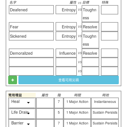
名字
屬性
目標
特殊
vs
vs
Deafened
Entropy
Toughn
ess
vs
Fear
Entropy
Resolve
vs
Sickened
Entropy
Toughn
ess
vs
Demoralized
Influence
Resolve
vs
vs
查看可用災禍
常用增益
屬性
階
時間
時效
Heal
7
1 Major Action
Instantaneous
Life Drain
5
1 Major Action
Sustain Persists
Barrier
7
1 Major Action
Sustain Persists