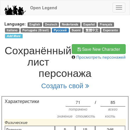
Open Legend
Language:
English
Deutsch
Nederlands
Español
Français
Italiano
Português (Brasil)
Русский
Suomi
繁體中文
Esperanto
Add More
Сохранённый
Save New Character
лист
Просмотреть персонажей
персонажа
Создать свой
Характеристики
71
/
85
потрачено
всего
значение
стоимость
кость
Физические
Ловкость
5
15
2d6