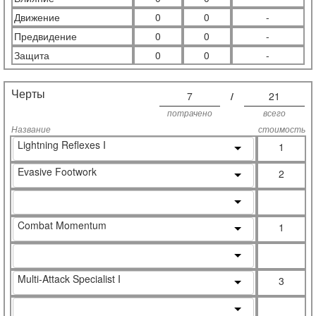
Движение
0
0
-
Предвидение
0
0
-
Защита
0
0
-
Черты
7
/
21
потрачено
всего
Название
стоимость
Lightning Reflexes I
1
Evasive Footwork
2
Combat Momentum
1
Multi-Attack Specialist I
3