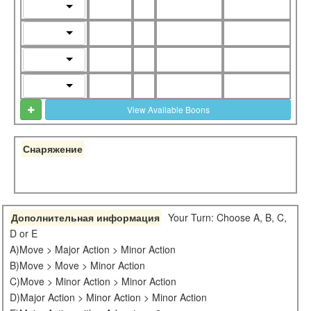
View Available Boons
Снаряжение
Дополнительная информация
Your Turn: Choose A, B, C,
D or E
A)Move > Major Action > Minor Action
B)Move > Move > Minor Action
C)Move > Minor Action > Minor Action
D)Major Action > Minor Action > Minor Action