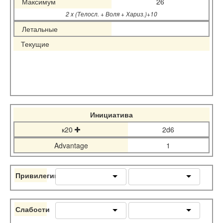
Максимум
26
2 x (Телосл. + Воля + Хариз.)+10
Летальные
Текущие
Инициатива
к20
2d6
Advantage
1
Привилегии
Слабости