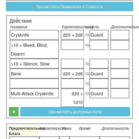
Просмотреть Привилегии и Слабости
Действия
Название
Характеристика
Цель
Дополнительн
пр.
пр.
Crysknife
d20 + 2d6
Guard
пр.
>10 + Bleed, Blind,
Disarm
пр.
>10 + Silence, Slow
пр.
Bane
d20 + 2d6
Guard
пр.
пр.
Multi-Attack Crysknife
d20 +
Guard
1d10
Просмотреть доступные Бичи
Предпочтительные
Характеристика
Ур.
Время
Длительность
Блага