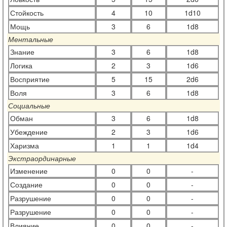
Стойкость
4
10
1d10
Мощь
3
6
1d8
Ментальные
Знание
3
6
1d8
Логика
2
3
1d6
Восприятие
5
15
2d6
Воля
3
6
1d8
Социальные
Обман
3
6
1d8
Убеждение
2
3
1d6
Харизма
1
1
1d4
Экстраординарные
Изменение
0
0
-
Создание
0
0
-
Разрушение
0
0
-
Разрушение
0
0
-
Влияние
0
0
-