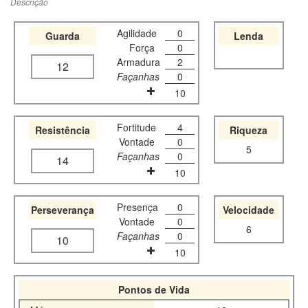
Descrição
Agilidade
0
Guarda
Lenda
Força
0
Armadura
2
12
Façanhas
0
10
Fortitude
4
Resistência
Riqueza
Vontade
0
5
Façanhas
0
14
10
Presença
0
Perseverança
Velocidade
Vontade
0
6
Façanhas
0
10
10
Pontos de Vida