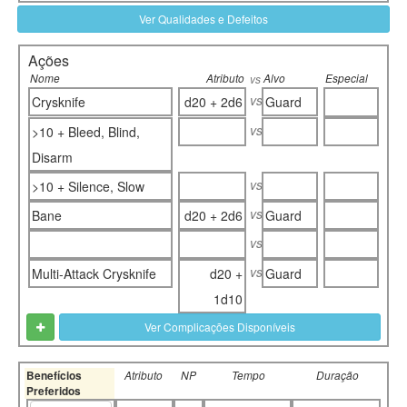
Ver Qualidades e Defeitos
Ações
Nome
Atributo
Alvo
Especial
vs
vs
Crysknife
d20 + 2d6
Guard
vs
>10 + Bleed, Blind,
Disarm
vs
>10 + Silence, Slow
vs
Bane
d20 + 2d6
Guard
vs
vs
Multi-Attack Crysknife
d20 +
Guard
1d10
Ver Complicações Disponíveis
Benefícios
Atributo
NP
Tempo
Duração
Preferidos