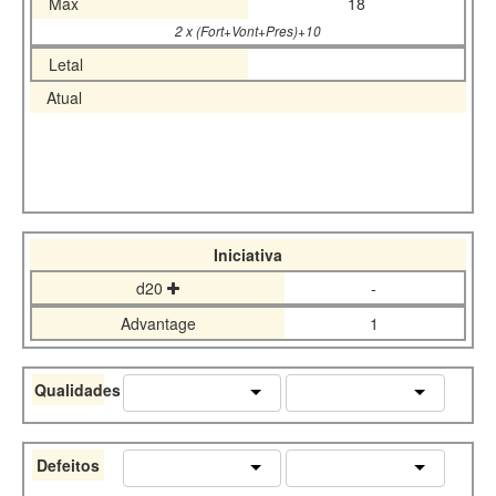
Máx
18
2 x (Fort+Vont+Pres)+10
Letal
Atual
Iniciativa
d20
-
Advantage
1
Qualidades
Defeitos