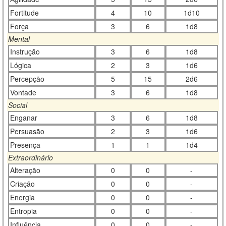
Fortitude
4
10
1d10
Força
3
6
1d8
Mental
Instrução
3
6
1d8
Lógica
2
3
1d6
Percepção
5
15
2d6
Vontade
3
6
1d8
Social
Enganar
3
6
1d8
Persuasão
2
3
1d6
Presença
1
1
1d4
Extraordinário
Alteração
0
0
-
Criação
0
0
-
Energia
0
0
-
Entropia
0
0
-
Influência
0
0
-