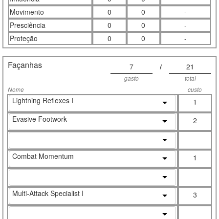
Movimento
0
0
-
Presciência
0
0
-
Proteção
0
0
-
Façanhas
7
/
21
gasto
total
Nome
custo
Lightning Reflexes I
1
Evasive Footwork
2
Combat Momentum
1
Multi-Attack Specialist I
3