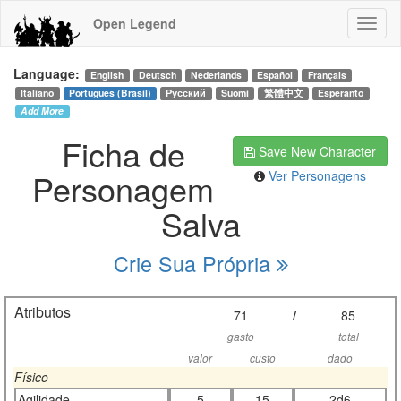
Open Legend
Language:
English
Deutsch
Nederlands
Español
Français
Italiano
Português (Brasil)
Русский
Suomi
繁體中文
Esperanto
Add More
Ficha de
Save New Character
Personagem
Ver Personagens
Salva
Crie Sua Própria
Atributos
71
/
85
gasto
total
valor
custo
dado
Físico
Agilidade
5
15
2d6