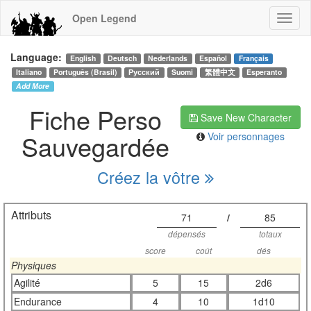
Open Legend
Language:
English
Deutsch
Nederlands
Español
Français
Italiano
Português (Brasil)
Русский
Suomi
繁體中文
Esperanto
Add More
Fiche Perso
Save New Character
Sauvegardée
Voir personnages
Créez la vôtre
Attributs
71
/
85
dépensés
totaux
score
coût
dés
Physiques
Agilité
5
15
2d6
Endurance
4
10
1d10