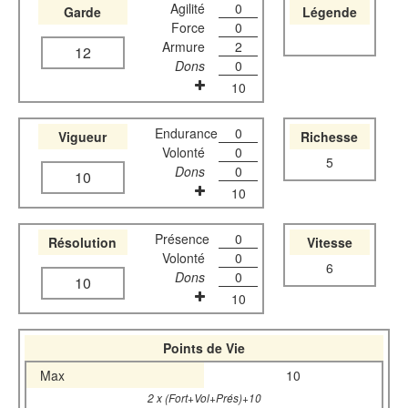
Agilité
0
Garde
Légende
Force
0
Armure
2
12
Dons
0
10
Endurance
0
Vigueur
Richesse
Volonté
0
5
Dons
0
10
10
Présence
0
Résolution
Vitesse
Volonté
0
6
Dons
0
10
10
Points de Vie
Max
10
2 x (Fort+Vol+Prés)+10