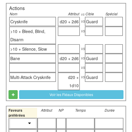
Actions
Nom
Attribut
Cible
Spécial
vs
vs
Crysknife
d20 + 2d6
Guard
vs
>10 + Bleed, Blind,
Disarm
vs
>10 + Silence, Slow
vs
Bane
d20 + 2d6
Guard
vs
vs
Multi-Attack Crysknife
d20 +
Guard
1d10
Voir les Fléaux Disponibles
Faveurs
Attribut
NP
Temps
Durée
préférées