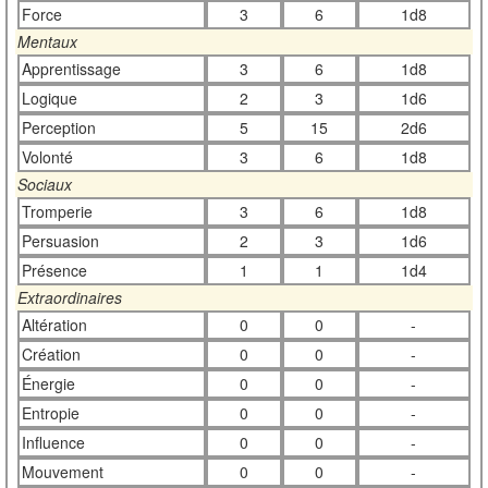
Force
3
6
1d8
Mentaux
Apprentissage
3
6
1d8
Logique
2
3
1d6
Perception
5
15
2d6
Volonté
3
6
1d8
Sociaux
Tromperie
3
6
1d8
Persuasion
2
3
1d6
Présence
1
1
1d4
Extraordinaires
Altération
0
0
-
Création
0
0
-
Énergie
0
0
-
Entropie
0
0
-
Influence
0
0
-
Mouvement
0
0
-