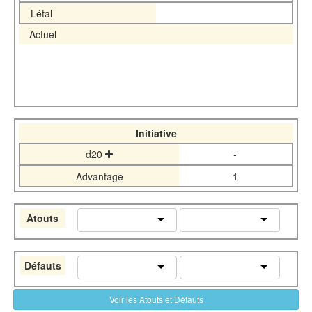
Létal
Actuel
Initiative
d20
-
Advantage
1
Atouts
Défauts
Voir les Atouts et Défauts