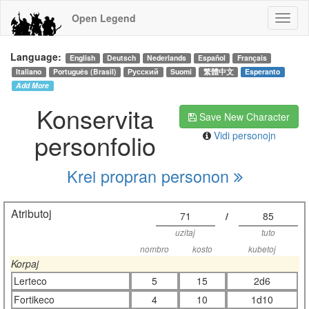
Open Legend
Language:
English
Deutsch
Nederlands
Español
Français
Italiano
Português (Brasil)
Русский
Suomi
繁體中文
Esperanto
Add More
Konservita
Save New Character
personfolio
Vidi personojn
Krei propran personon
Atributoj
71
/
85
uzitaj
tuto
nombro
kosto
kubetoj
Korpaj
Lerteco
5
15
2d6
Fortikeco
4
10
1d10