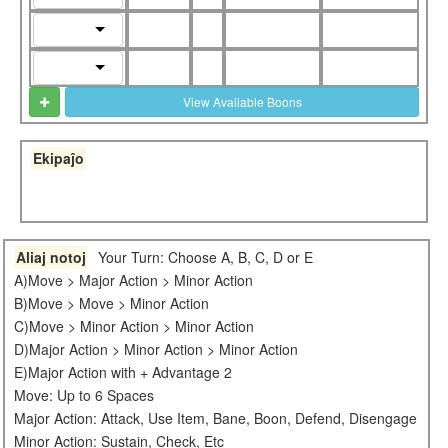
View Available Boons
Ekipaĵo
Aliaj notoj
Your Turn: Choose A, B, C, D or E
A)Move > Major Action > Minor Action
B)Move > Move > Minor Action
C)Move > Minor Action > Minor Action
D)Major Action > Minor Action > Minor Action
E)Major Action with + Advantage 2
Move: Up to 6 Spaces
Major Action: Attack, Use Item, Bane, Boon, Defend, Disengage
Minor Action: Sustain, Check, Etc