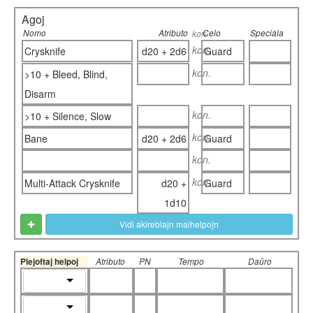
Agoj
Nomo
Atributo
Celo
Speciala
kon.
kon.
Crysknife
d20 + 2d6
Guard
kon.
>10 + Bleed, Blind,
Disarm
kon.
>10 + Silence, Slow
kon.
Bane
d20 + 2d6
Guard
kon.
kon.
Multi-Attack Crysknife
d20 +
Guard
1d10
Vidi akireblajn malhelpojn
Plejoftaj helpoj
Atributo
PN
Tempo
Daŭro