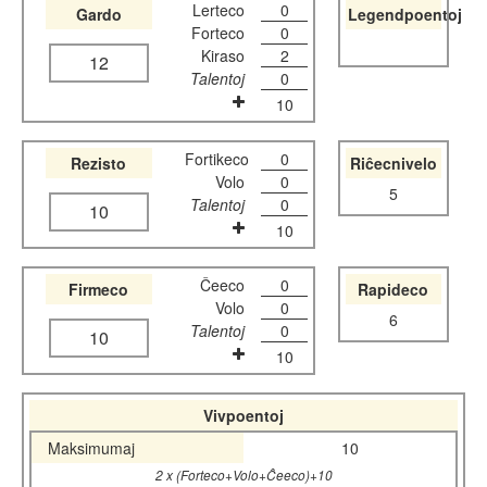
Lerteco
0
Gardo
Legendpoentoj
Forteco
0
Kiraso
2
12
Talentoj
0
10
Fortikeco
0
Rezisto
Riĉecnivelo
Volo
0
5
Talentoj
0
10
10
Ĉeeco
0
Firmeco
Rapideco
Volo
0
6
Talentoj
0
10
10
Vivpoentoj
Maksimumaj
10
2 x (Forteco+Volo+Ĉeeco)+10