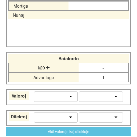
Mortiga
Nunaj
Batalordo
k20
-
Advantage
1
Valoroj
Difektoj
Vidi valorojn kaj difektojn