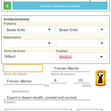
Vidi ĉiujn akireblajn prodaĵojn
Armiloj kaj kirasoj
Proksima
Bowie Knife
Bowie Knife
Malproksima
Nomo de kiraso
Kirastipo
Stillsuit
Medium
Fremen Warrior
Nomo de ludanto
Nomo de persono
6
15
Fremen Warrior
Tipo
Nivelo
Spertpoentoj
Expert in desert stealth, combat and survival
Priskribo