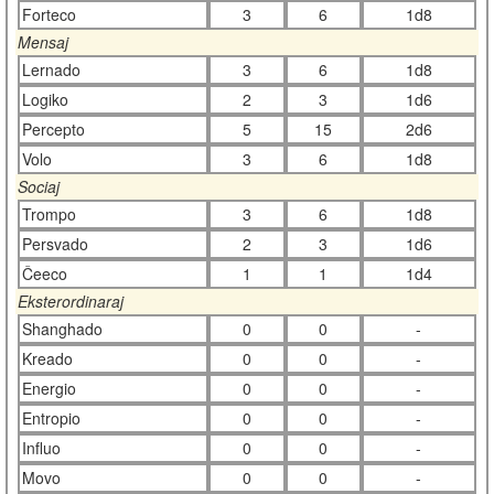
Forteco
3
6
1d8
Mensaj
Lernado
3
6
1d8
Logiko
2
3
1d6
Percepto
5
15
2d6
Volo
3
6
1d8
Sociaj
Trompo
3
6
1d8
Persvado
2
3
1d6
Ĉeeco
1
1
1d4
Eksterordinaraj
Shanghado
0
0
-
Kreado
0
0
-
Energio
0
0
-
Entropio
0
0
-
Influo
0
0
-
Movo
0
0
-