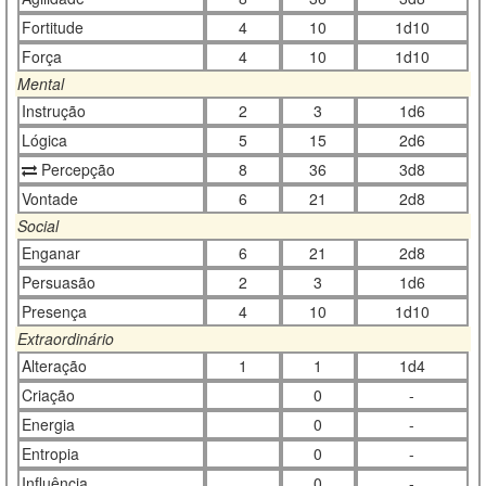
Fortitude
4
10
1d10
Força
4
10
1d10
Mental
Instrução
2
3
1d6
Lógica
5
15
2d6
Percepção
8
36
3d8
Vontade
6
21
2d8
Social
Enganar
6
21
2d8
Persuasão
2
3
1d6
Presença
4
10
1d10
Extraordinário
Alteração
1
1
1d4
Criação
0
-
Energia
0
-
Entropia
0
-
Influência
0
-