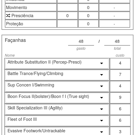
Movimento
0
-
Presciência
0
0
-
Proteção
0
-
Façanhas
48
/
48
gasto
total
Nome
custo
Attribute Substitution II (Percep-Presci)
4
Battle Trance/Flying/Climbing
7
Sup Concen I/Swimming
4
Boon Focus II(bolster)/Boon f I (True sight)
9
Skill Specialization III (Agility)
6
Fleet of Foot III
6
Evasive Footwork/Untrackable
3