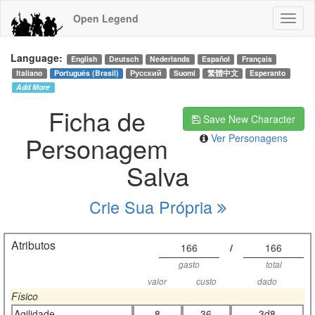
Open Legend
Language:
English
Deutsch
Nederlands
Español
Français
Italiano
Português (Brasil)
Русский
Suomi
繁體中文
Esperanto
Add More
Ficha de
Save New Character
Personagem
Ver Personagens
Salva
Crie Sua Própria
Atributos
166
/
166
gasto
total
valor
custo
dado
Físico
Agilidade
8
36
3d8