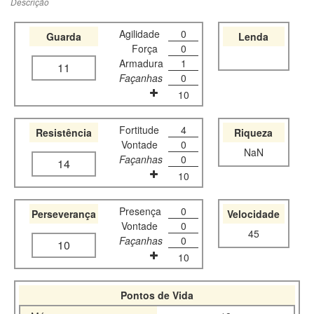
Descrição
Agilidade
0
Guarda
Lenda
Força
0
Armadura
1
11
Façanhas
0
10
Fortitude
4
Resistência
Riqueza
Vontade
0
NaN
Façanhas
0
14
10
Presença
0
Perseverança
Velocidade
Vontade
0
45
Façanhas
0
10
10
Pontos de Vida