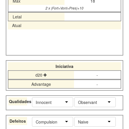
Máx
18
2 x (Fort+Vont+Pres)+10
Letal
Atual
Iniciativa
d20
-
Advantage
-
Qualidades
Innocent
Observant
Defeitos
Compulsion
Naive