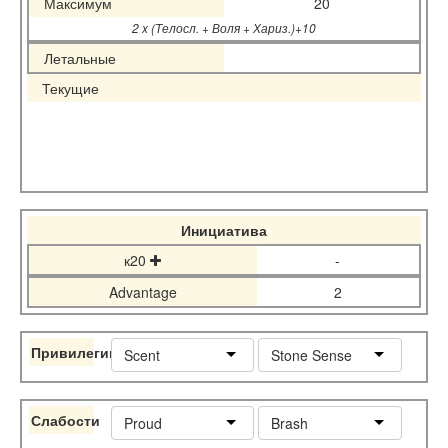
Максимум
20
2 x (Телосл. + Воля + Хариз.)+10
Летальные
Текущие
Инициатива
к20
-
Advantage
2
Привилегии
Scent
Stone Sense
Слабости
Proud
Brash