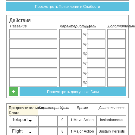
Просмотреть Привилегии и Слабости
Действия
Название
Характеристика
Цель
Дополнительн
пр.
пр.
пр.
пр.
пр.
пр.
пр.
Просмотреть доступные Бичи
Предпочтительные
Характеристика
Ур.
Время
Длительность
Блага
Teleport
9
1 Move Action
Instantaneous
Flight
8
1 Major Action
Sustain Persists