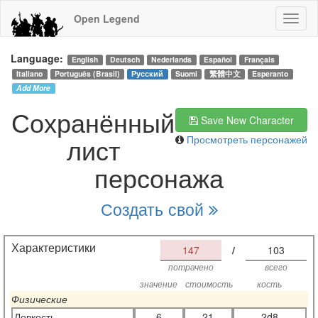
Open Legend
Language:
English
Deutsch
Nederlands
Español
Français
Italiano
Português (Brasil)
Русский
Suomi
繁體中文
Esperanto
Add More
Сохранённый
Save New Character
лист
Просмотреть персонажей
персонажа
Создать свой
Характеристики
147
/
103
потрачено
всего
значение
стоимость
кость
Физические
Ловкость
6
21
2d8