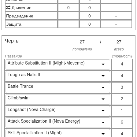
Движение
0
0
-
Предвидение
0
-
Защита
0
-
Черты
27
/
27
потрачено
всего
Название
стоимость
Attribute Substitution II (Might-Moveme)
4
Tough as Nails II
4
Battle Trance
3
Climb/swim
2
Longshot (Nova Charge)
1
Attack Specialization II (Nova Energy)
6
Skill Specialization II (Might)
4