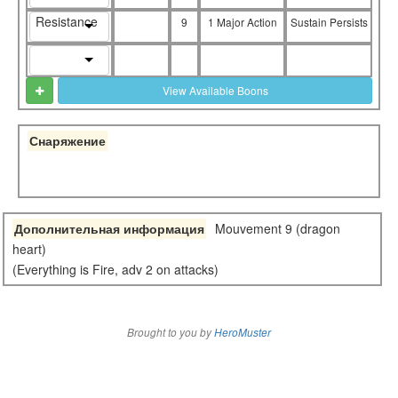
Resistance
9
1 Major Action
Sustain Persists
View Available Boons
Снаряжение
Дополнительная информация
Mouvement 9 (dragon
heart)
(Everything is Fire, adv 2 on attacks)
Brought to you by
HeroMuster