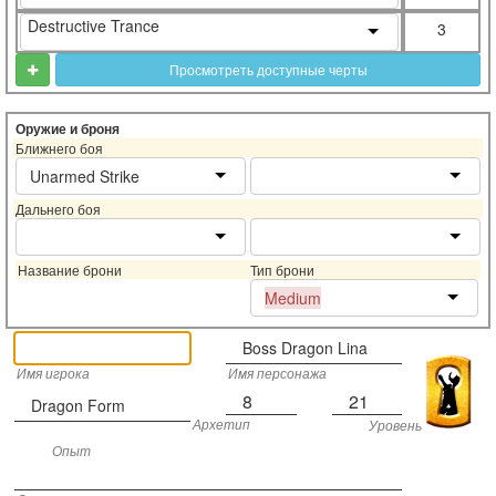
Destructive Trance
3
Просмотреть доступные черты
Оружие и броня
Ближнего боя
Unarmed Strike
Дальнего боя
Название брони
Тип брони
Medium
Boss Dragon Lina
Имя игрока
Имя персонажа
8
21
Dragon Form
Архетип
Уровень
Опыт