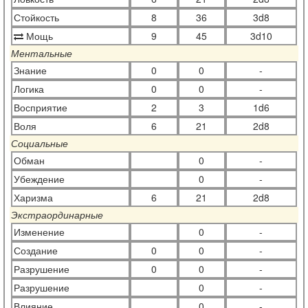
Стойкость
8
36
3d8
Мощь
9
45
3d10
Ментальные
Знание
0
0
-
Логика
0
0
-
Восприятие
2
3
1d6
Воля
6
21
2d8
Социальные
Обман
0
-
Убеждение
0
-
Харизма
6
21
2d8
Экстраординарные
Изменение
0
-
Создание
0
0
-
Разрушение
0
0
-
Разрушение
0
-
Влияние
0
-