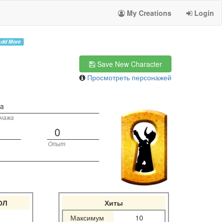
My Creations
Login
dd More
Save New Character
Просмотреть персонажей
ta
онажа
0
Опыт
ОЛ
Хиты
Максимум
10