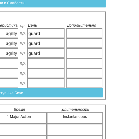
ии и Слабости
еристика
Цель
Дополнительно
пр.
пр.
agility
guard
пр.
agility
guard
пр.
agility
guard
пр.
пр.
пр.
ступные Бичи
Время
Длительность
1 Major Action
Instantaneous