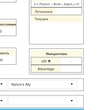
2 x (Телосл. + Воля + Хариз.)+10
Летальные
Текущие
остояние
2
рость
Инициатива
30
к20
-
Advantage
Nature's Ally