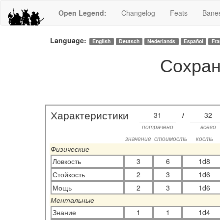
Open Legend
:
Changelog
Feats
Bane
Language:
English
Deutsch
Nederlands
Español
Fra
Сохран
Характеристики
31
/
32
потрачено
всего
значение
стоимость
кость
Физические
Ловкость
3
6
1d8
Стойкость
2
3
1d6
Мощь
2
3
1d6
Ментальные
Знание
1
1
1d4