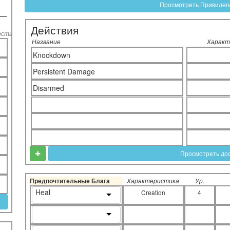
Просмотреть Привилег
Действия
ость
Название
Характ
Knockdown
Persistent Damage
Disarmed
Просмотреть до
Предпочтительные Блага
Характеристика
Ур.
Heal
Creation
4