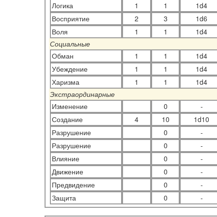
Логика
1
1
1d4
Восприятие
2
3
1d6
Воля
1
1
1d4
Социальные
Обман
1
1
1d4
Убеждение
1
1
1d4
Харизма
1
1
1d4
Экстраординарные
Изменение
0
-
Создание
4
10
1d10
Разрушение
0
-
Разрушение
0
-
Влияние
0
-
Движение
0
-
Предвидение
0
-
Защита
0
-