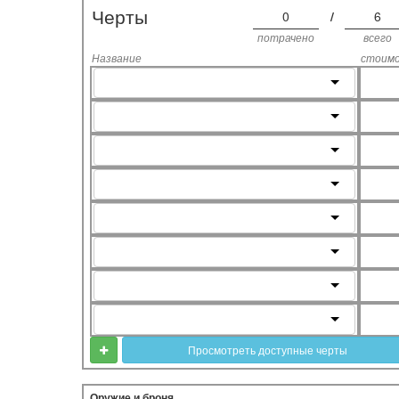
Черты
0
/
6
потрачено
всего
Название
стоим
Просмотреть доступные черты
Оружие и броня