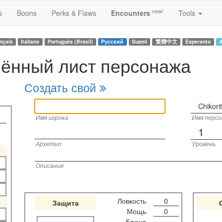
new!
s
Boons
Perks & Flaws
Encounters
Tools
nçais
Italiano
Português (Brasil)
Русский
Suomi
繁體中文
Esperanto
A
ённый лист персонажа
Создать свой
Chikori
Имя игрока
Имя перс
1
Архетип
Уровень
Описание
Ловкость
0
Защита
Мощь
0
Броня