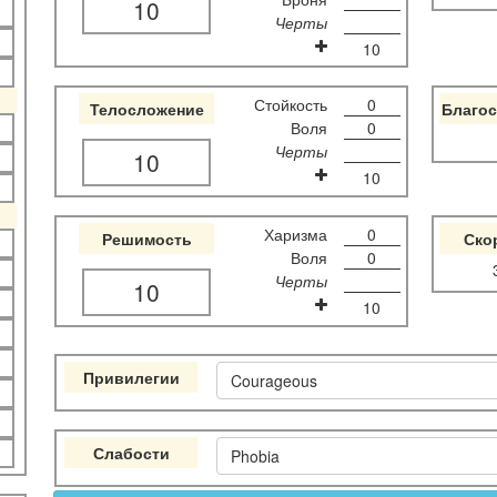
10
Черты
10
Стойкость
0
Телосложение
Благос
Воля
0
Черты
10
10
Харизма
0
Решимость
Ско
Воля
0
Черты
10
10
Привилегии
Courageous
Слабости
Phobia