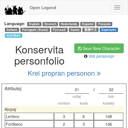
Open Legend
Language:
English
Deutsch
Nederlands
Español
Français
Italiano
Português (Brasil)
Русский
Suomi
繁體中文
Esperanto
Add More
Konservita
Save New Character
personfolio
Vidi personojn
Krei propran personon
Atributoj
31
/
32
uzitaj
tuto
nombro
kosto
kubetoj
Korpaj
Lerteco
3
6
1d8
Fortikeco
2
3
1d6