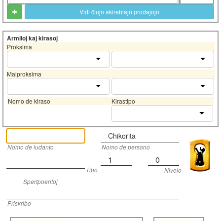
Vidi ĉiujn akireblajn prodaĵojn
Armiloj kaj kirasoj
Proksima
Malproksima
Nomo de kiraso
Kirastipo
Chikorita
Nomo de ludanto
Nomo de persono
1
0
Tipo
Nivelo
Spertpoentoj
Priskribo