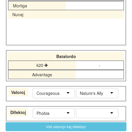
Mortiga
Nunaj
Batalordo
k20
-
Advantage
Valoroj
Courageous
Nature's Ally
Difektoj
Phobia
Vidi valorojn kaj difektojn