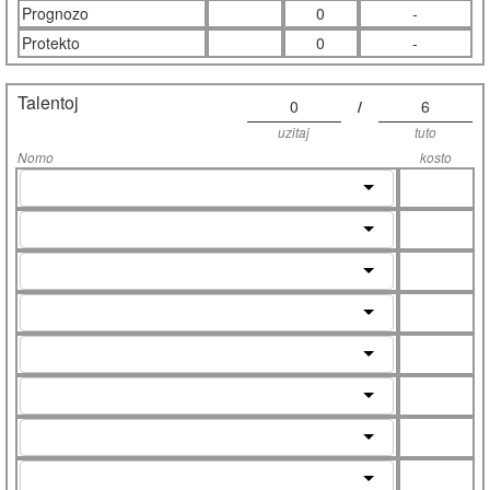
Prognozo
0
-
Protekto
0
-
Talentoj
0
/
6
uzitaj
tuto
Nomo
kosto