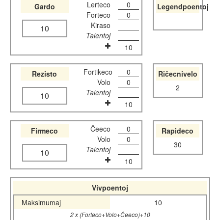
Lerteco
0
Gardo
Legendpoentoj
Forteco
0
Kiraso
10
Talentoj
10
Fortikeco
0
Rezisto
Riĉecnivelo
Volo
0
2
Talentoj
10
10
Ĉeeco
0
Firmeco
Rapideco
Volo
0
30
Talentoj
10
10
Vivpoentoj
Maksimumaj
10
2 x (Forteco+Volo+Ĉeeco)+10