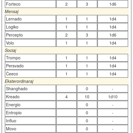
Forteco
2
3
1d6
Mensaj
Lernado
1
1
1d4
Logiko
1
1
1d4
Percepto
2
3
1d6
Volo
1
1
1d4
Sociaj
Trompo
1
1
1d4
Persvado
1
1
1d4
Ĉeeco
1
1
1d4
Eksterordinaraj
Shanghado
0
-
Kreado
4
10
1d10
Energio
0
-
Entropio
0
-
Influo
0
-
Movo
0
-