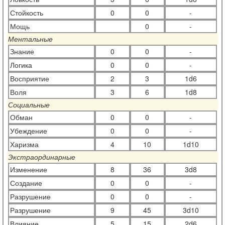
Стойкость
0
0
-
Мощь
0
-
Ментальные
Знание
0
0
-
Логика
0
0
-
Восприятие
2
3
1d6
Воля
3
6
1d8
Социальные
Обман
0
0
-
Убеждение
0
0
-
Харизма
4
10
1d10
Экстраординарные
Изменение
8
36
3d8
Создание
0
0
-
Разрушение
0
0
-
Разрушение
9
45
3d10
Влияние
5
15
2d6