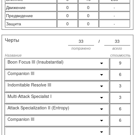
Движение
0
0
-
Предвидение
0
0
-
Защита
0
0
-
Черты
33
/
33
потрачено
всего
Название
стоимость
Boon Focus III (Insubstantial)
9
Companion III
6
Indomitable Resolve III
3
Multi-Attack Specialist I
3
Attack Specialization II (Entropy)
6
Companion III
6