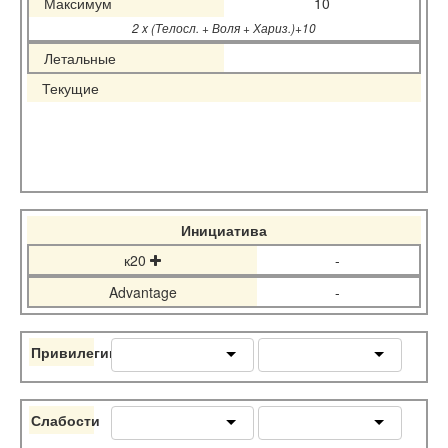
Максимум
10
2 x (Телосл. + Воля + Хариз.)+10
Летальные
Текущие
Инициатива
к20
-
Advantage
-
Привилегии
Слабости