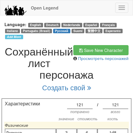
Open Legend
Language:
English
Deutsch
Nederlands
Español
Français
Italiano
Português (Brasil)
Русский
Suomi
繁體中文
Esperanto
Add More
Сохранённый
Save New Character
лист
Просмотреть персонажей
персонажа
Создать свой
Характеристики
121
/
121
потрачено
всего
значение
стоимость
кость
Физические
Ловкость
3
6
1d8