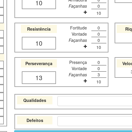
10
Façanhas
0
10
Fortitude
0
Resistência
Ri
Vontade
0
Façanhas
0
10
10
Presença
0
Perseverança
Velo
Vontade
0
Façanhas
3
13
10
Qualidades
Defeitos