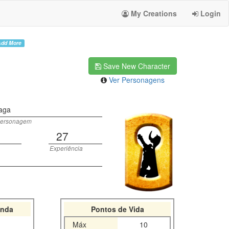
My Creations
Login
dd More
Save New Character
Ver Personagens
aga
Personagem
27
Experiência
nda
Pontos de Vida
Máx
10