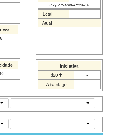
2 x (Fort+Vont+Pres)+10
Letal
Atual
queza
8
cidade
Iniciativa
30
d20
-
Advantage
-