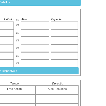
Defeitos
Atributo
Alvo
Especial
vs
vs
vs
vs
vs
vs
vs
s Disponíveis
Tempo
Duração
Free Action
Auto Resumes