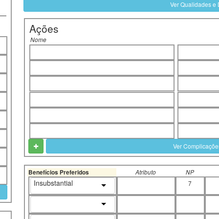
Ver Qualidades e 
Ações
Nome
Ver Complicaçõe
Benefícios Preferidos
Atributo
NP
Insubstantial
7