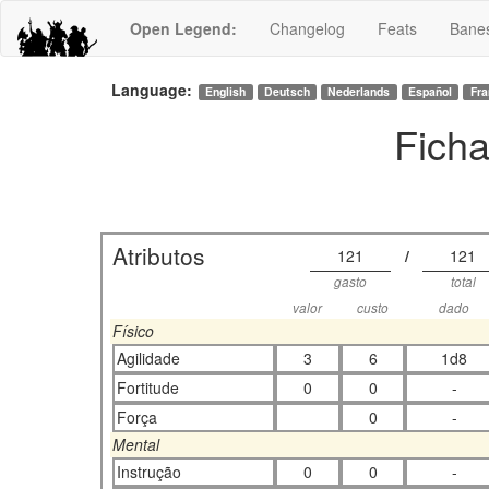
Open Legend
:
Changelog
Feats
Bane
Language:
English
Deutsch
Nederlands
Español
Fra
Fich
Atributos
121
/
121
gasto
total
valor
custo
dado
Físico
Agilidade
3
6
1d8
Fortitude
0
0
-
Força
0
-
Mental
Instrução
0
0
-