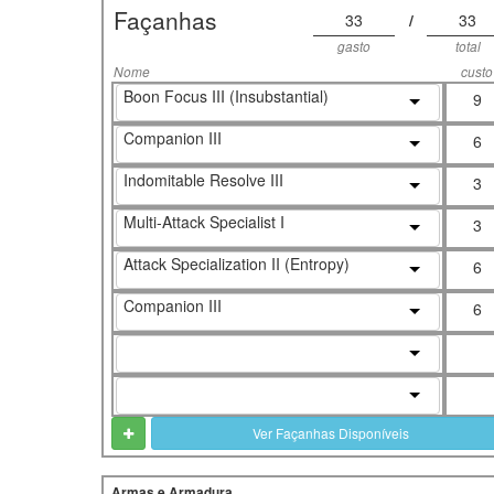
Façanhas
33
/
33
gasto
total
Nome
custo
Boon Focus III (Insubstantial)
9
Companion III
6
Indomitable Resolve III
3
Multi-Attack Specialist I
3
Attack Specialization II (Entropy)
6
Companion III
6
Ver Façanhas Disponíveis
Armas e Armadura