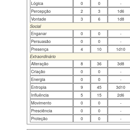
Lógica
0
0
-
Percepção
2
3
1d6
Vontade
3
6
1d8
Social
Enganar
0
0
-
Persuasão
0
0
-
Presença
4
10
1d10
Extraordinário
Alteração
8
36
3d8
Criação
0
0
-
Energia
0
0
-
Entropia
9
45
3d10
Influência
5
15
2d6
Movimento
0
0
-
Presciência
0
0
-
Proteção
0
0
-