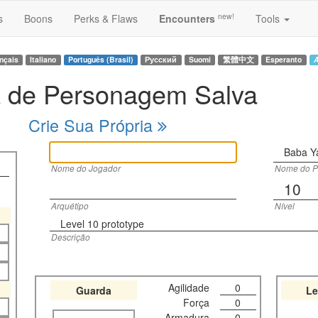
new!
s
Boons
Perks & Flaws
Encounters
Tools
nçais
Italiano
Português (Brasil)
Русский
Suomi
繁體中文
Esperanto
A
a de Personagem Salva
Crie Sua Própria
Baba Y
Nome do Jogador
Nome do 
10
Arquétipo
Nível
Level 10 prototype
Descrição
Agilidade
0
Guarda
Le
Força
0
Armadura
0