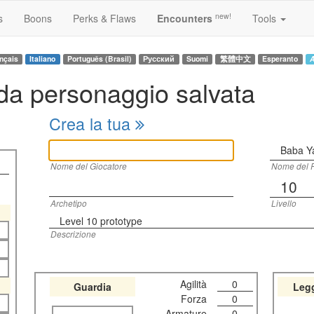
new!
s
Boons
Perks & Flaws
Encounters
Tools
nçais
Italiano
Português (Brasil)
Русский
Suomi
繁體中文
Esperanto
A
a personaggio salvata
Crea la tua
Baba Y
Nome del Giocatore
Nome del 
10
Archetipo
Livello
Level 10 prototype
Descrizione
Agilità
0
Guardia
Leg
Forza
0
Armature
0