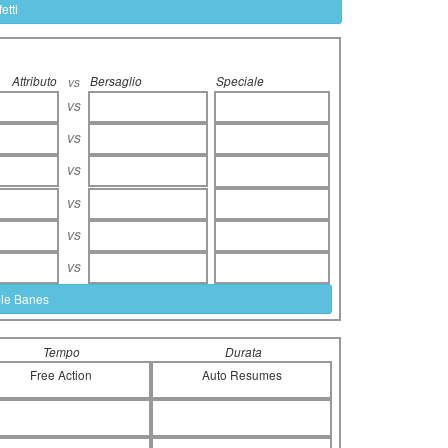
etti
Attributo
Bersaglio
Speciale
vs
vs
vs
vs
vs
vs
vs
ble Banes
Tempo
Durata
Free Action
Auto Resumes