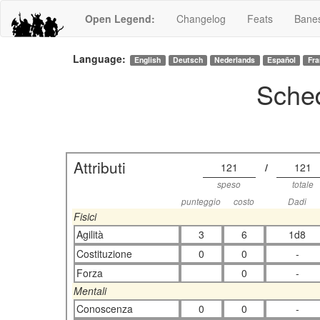
Open Legend
:
Changelog
Feats
Bane
Language:
English
Deutsch
Nederlands
Español
Fra
Sched
Attributi
121
/
121
speso
totale
punteggio
costo
Dadi
Fisici
Agilità
3
6
1d8
Costituzione
0
0
-
Forza
0
-
Mentali
Conoscenza
0
0
-