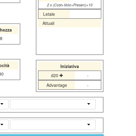
2 x (Cost+Volo+Presen)+10
Letale
Attuali
chezza
8
ocità
Iniziativa
30
d20
-
Advantage
-