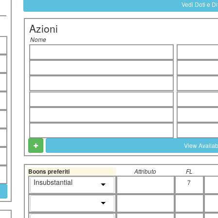
Vedi Doti e Dif
Azioni
Nome
View Availa
Boons preferiti
Attributo
FL
Insubstantial
7