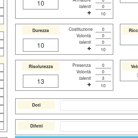
10
talenti
0
10
Costituzione
0
Durezza
Ric
Volontà
0
talenti
0
10
10
Presenza
0
Risolutezza
Vel
Volontà
0
talenti
3
13
10
Doti
Difetti