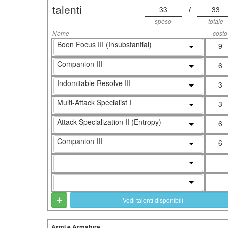
talenti
33
/
33
speso
totale
Nome
costo
Boon Focus III (Insubstantial)
9
Companion III
6
Indomitable Resolve III
3
Multi-Attack Specialist I
3
Attack Specialization II (Entropy)
6
Companion III
6
Vedi talenti disponibili
Armi e Armature