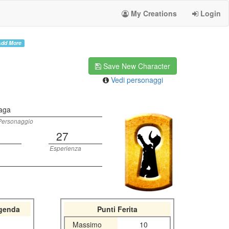
My Creations
Login
dd More
Save New Character
Vedi personaggi
aga
Personaggio
27
Esperienza
genda
Punti Ferita
Massimo
10