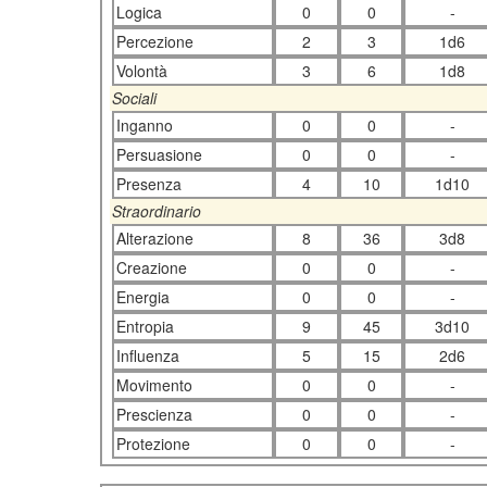
Logica
0
0
-
Percezione
2
3
1d6
Volontà
3
6
1d8
Sociali
Inganno
0
0
-
Persuasione
0
0
-
Presenza
4
10
1d10
Straordinario
Alterazione
8
36
3d8
Creazione
0
0
-
Energia
0
0
-
Entropia
9
45
3d10
Influenza
5
15
2d6
Movimento
0
0
-
Prescienza
0
0
-
Protezione
0
0
-