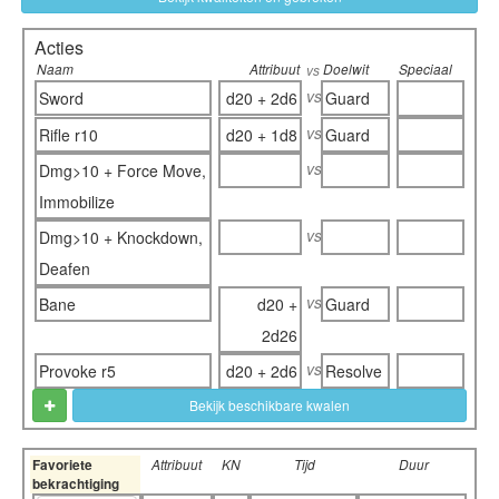
Acties
Naam
Attribuut
Doelwit
Speciaal
vs
vs
Sword
d20 + 2d6
Guard
vs
Rifle r10
d20 + 1d8
Guard
vs
Dmg>10 + Force Move,
Immobilize
vs
Dmg>10 + Knockdown,
Deafen
vs
Bane
d20 +
Guard
2d26
vs
Provoke r5
d20 + 2d6
Resolve
Bekijk beschikbare kwalen
Favoriete
Attribuut
KN
Tijd
Duur
bekrachtiging