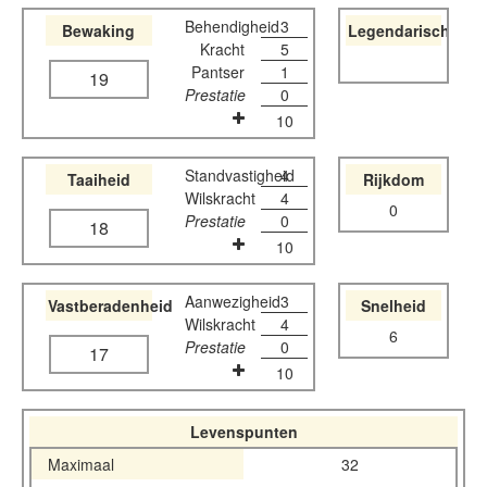
Behendigheid
3
Bewaking
Legendarisch
Kracht
5
Pantser
1
19
Prestatie
0
10
Standvastigheid
4
Taaiheid
Rijkdom
Wilskracht
4
0
Prestatie
0
18
10
Aanwezigheid
3
Vastberadenheid
Snelheid
Wilskracht
4
6
Prestatie
0
17
10
Levenspunten
Maximaal
32