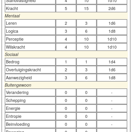
Standvastigheid
4
10
1d10
Kracht
5
15
2d6
Mentaal
Leren
2
3
1d6
Logica
3
6
1d8
Perceptie
4
10
1d10
Wilskracht
4
10
1d10
Sociaal
Bedrog
1
1
1d4
Overtuigingskracht
2
3
1d6
Aanwezigheid
3
6
1d8
Buitengewoon
Verandering
0
0
-
Schepping
0
0
-
Energie
0
0
-
Entropie
0
0
-
Beinvloeding
0
0
-