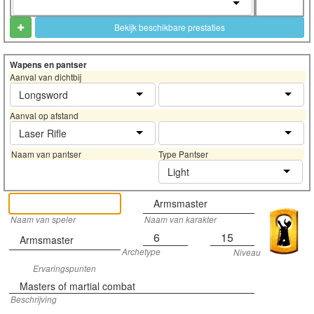
Bekijk beschikbare prestaties
Wapens en pantser
Aanval van dichtbij
Longsword
Aanval op afstand
Laser Rifle
Naam van pantser
Type Pantser
Light
Armsmaster
Naam van speler
Naam van karakter
6
15
Armsmaster
Archetype
Niveau
Ervaringspunten
Masters of martial combat
Beschrijving