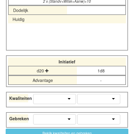
2 x (Standv+Wilsk+Aanw)+10
Dodelijk
Huidig
Initiatief
d20
1d8
Advantage
-
Kwaliteiten
Gebreken
Bekijk kwaliteiten en gebreken