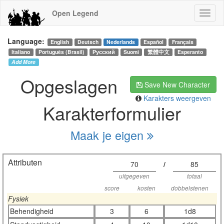
Open Legend
Language:
English
Deutsch
Nederlands
Español
Français
Italiano
Português (Brasil)
Русский
Suomi
繁體中文
Esperanto
Add More
Opgeslagen
Save New Character
Karakters weergeven
Karakterformulier
Maak je eigen
Attributen
70
/
85
uitgegeven
totaal
score
kosten
dobbelstenen
Fysiek
Behendigheid
3
6
1d8