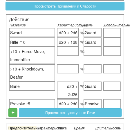
Просмотреть Привилегии и Слабости
Действия
Название
Характеристика
Цель
Дополнительн
пр.
пр.
Sword
d20 + 2d6
Guard
пр.
Rifle r10
d20 + 1d8
Guard
пр.
>10 + Force Move,
Immobilize
пр.
>10 + Knockdown,
Deafen
пр.
Bane
d20 +
Guard
2d26
пр.
Provoke r5
d20 + 2d6
Resolve
Просмотреть доступные Бичи
Предпочтительные
Характеристика
Ур.
Время
Длительность