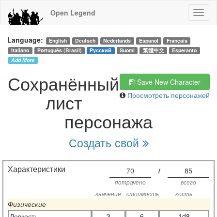
Open Legend
Language:
English
Deutsch
Nederlands
Español
Français
Italiano
Português (Brasil)
Русский
Suomi
繁體中文
Esperanto
Add More
Сохранённый
Save New Character
лист
Просмотреть персонажей
персонажа
Создать свой
Характеристики
70
/
85
потрачено
всего
значение
стоимость
кость
Физические
Ловкость
3
6
1d8