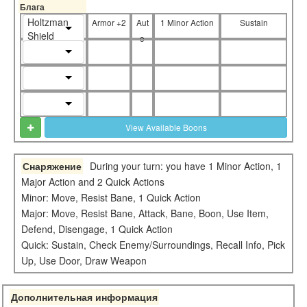
Блага
Holtzman
Armor +2
Aut
1 Minor Action
Sustain
Shield
o
View Available Boons
Снаряжение
During your turn: you have 1 Minor Action, 1
Major Action and 2 Quick Actions
Minor: Move, Resist Bane, 1 Quick Action
Major: Move, Resist Bane, Attack, Bane, Boon, Use Item,
Defend, Disengage, 1 Quick Action
Quick: Sustain, Check Enemy/Surroundings, Recall Info, Pick
Up, Use Door, Draw Weapon
Дополнительная информация