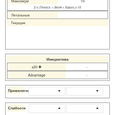
Максимум
10
2 x (Телосл. + Воля + Хариз.)+10
Летальные
Текущие
Инициатива
к20
-
Advantage
-
Привилегии
Слабости