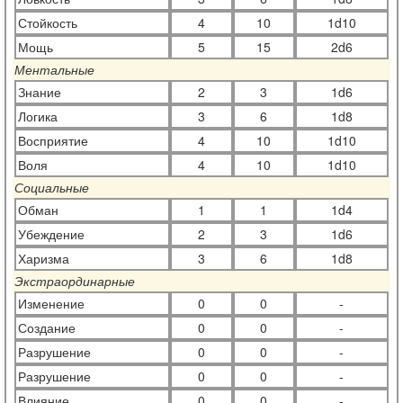
Стойкость
4
10
1d10
Мощь
5
15
2d6
Ментальные
Знание
2
3
1d6
Логика
3
6
1d8
Восприятие
4
10
1d10
Воля
4
10
1d10
Социальные
Обман
1
1
1d4
Убеждение
2
3
1d6
Харизма
3
6
1d8
Экстраординарные
Изменение
0
0
-
Создание
0
0
-
Разрушение
0
0
-
Разрушение
0
0
-
Влияние
0
0
-