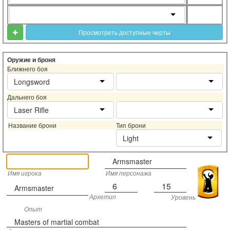
Просмотреть доступные черты
Оружие и броня
Ближнего боя
Longsword
Дальнего боя
Laser Rifle
Название брони
Тип брони
Light
Armsmaster
Имя игрока
Имя персонажа
6
15
Armsmaster
Архетип
Уровень
Опыт
Masters of martial combat