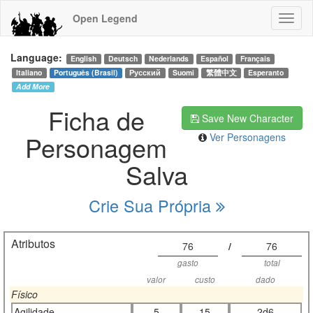
Open Legend
Language:
English
Deutsch
Nederlands
Español
Français
Italiano
Português (Brasil)
Русский
Suomi
繁體中文
Esperanto
Add More
Ficha de
Save New Character
Personagem
Ver Personagens
Salva
Crie Sua Própria
Atributos
76
/
76
gasto
total
valor
custo
dado
Físico
Agilidade
5
15
2d6