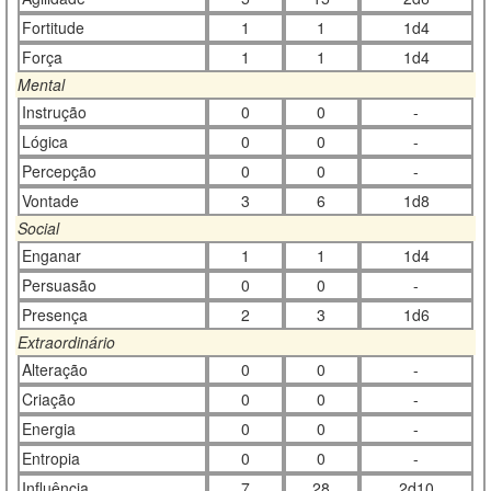
Fortitude
1
1
1d4
Força
1
1
1d4
Mental
Instrução
0
0
-
Lógica
0
0
-
Percepção
0
0
-
Vontade
3
6
1d8
Social
Enganar
1
1
1d4
Persuasão
0
0
-
Presença
2
3
1d6
Extraordinário
Alteração
0
0
-
Criação
0
0
-
Energia
0
0
-
Entropia
0
0
-
Influência
7
28
2d10