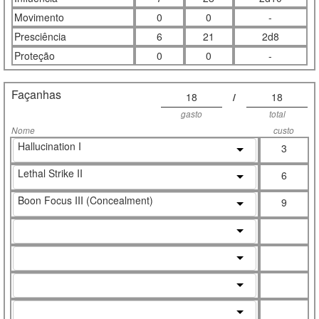
Movimento
0
0
-
Presciência
6
21
2d8
Proteção
0
0
-
Façanhas
18
/
18
gasto
total
Nome
custo
Hallucination I
3
Lethal Strike II
6
Boon Focus III (Concealment)
9