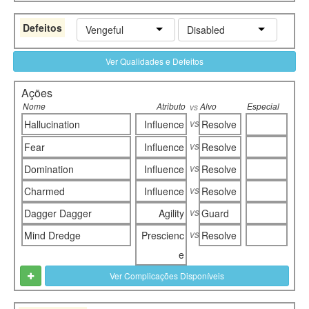
Defeitos
Vengeful
Disabled
Ver Qualidades e Defeitos
Ações
Nome
Atributo
Alvo
Especial
vs
vs
Hallucination
Influence
Resolve
vs
Fear
Influence
Resolve
vs
Domination
Influence
Resolve
vs
Charmed
Influence
Resolve
vs
Dagger Dagger
Agility
Guard
vs
Mind Dredge
Prescienc
Resolve
e
Ver Complicações Disponíveis