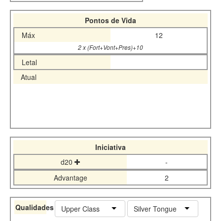
Pontos de Vida
Máx
12
2 x (Fort+Vont+Pres)+10
Letal
Atual
Iniciativa
d20
-
Advantage
2
Qualidades
Upper Class
Silver Tongue