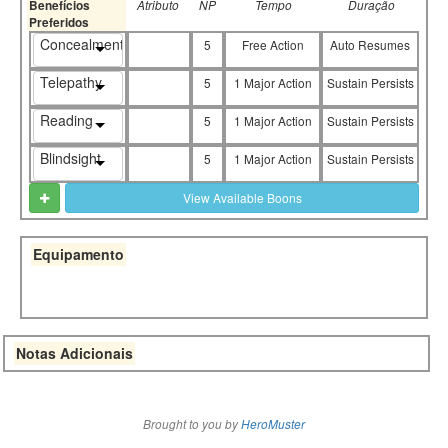
Benefícios
Atributo
NP
Tempo
Duração
Preferidos
Concealment
5
Free Action
Auto Resumes
Telepathy
5
1 Major Action
Sustain Persists
Reading
5
1 Major Action
Sustain Persists
Blindsight
5
1 Major Action
Sustain Persists
View Available Boons
Equipamento
Notas Adicionais
Brought to you by
HeroMuster