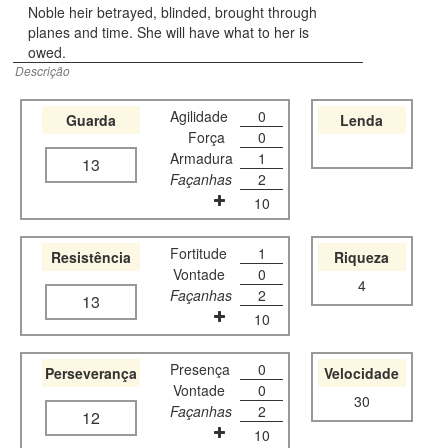
Noble heir betrayed, blinded, brought through
planes and time. She will have what to her is
owed.
Descrição
Agilidade
0
Guarda
Lenda
Força
0
Armadura
1
13
Façanhas
2
10
Fortitude
1
Resistência
Riqueza
Vontade
0
4
Façanhas
2
13
10
Presença
0
Perseverança
Velocidade
Vontade
0
30
Façanhas
2
12
10